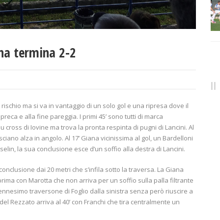
ana termina 2-2
schio ma si va in vantaggio di un solo gol e una ripresa dove il
preca e alla fine pareggia. I primi 45’ sono tutti di marca
su cross di Iovine ma trova la pronta respinta di pugni di Lancini. Al
sciano alza in angolo. Al 17’ Giana vicinissima al gol, un Bardelloni
elin, la sua conclusione esce d’un soffio alla destra di Lancini.
 conclusione dai 20 metri che s’infila sotto la traversa. La Giana
ima con Marotta che non arriva per un soffio sulla palla filtrante
l’ennesimo traversone di Foglio dalla sinistra senza però riuscire a
 del Rezzato arriva al 40’ con Franchi che tira centralmente un