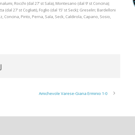
Bonalumi, Rocchi (dal 27’ st Sala), Montesano (dal 9’ st Concina);
a (dal 27’ st Cogliati), Foglio (dal 15’ st Seck); Greselin; Bardelloni
diez, Concina, Pinto, Perna, Sala, Seck, Caldirola, Capano, Sosio,
Amichevole Varese-Giana Erminio 1-0