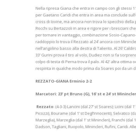
Nella ripresa Giana che entra in campo con gli stessi 1
per Gaetano Caridi che entra in area ma conclude sull’es
cross di Iovine, ma ancora non trova lo specchio della por
Rocchi su Bertazzoli in area e rigore per i bresciani che
per tornare in vantaggio, combinazione Sosio-Capano-So
raddoppio lo trova il Rezzato al 24’ ancora con Minincle
nell’angolino basso alla destra di Taliento. Al 26’ Caldiro
33’ Gurini prova il tiro al volo, Dudiez non si fa sorprend
colpo di testa di Perna trova il palo. Al 42’ altra ottim
respinta in qualche modo prima da Soares poi da un d
REZZATO-GIANA Erminio 2-2
Marcatori: 23’ pt Bruno (G), 16’ st e 24’ st Minincler
Rezzato
: (4-3-3) Lancini (dal 27’ st Soares); Licini (dal 1’
Picozzi), Bourame (dal 1’ st Degl’Innocenti), Selvatico (dal
Marzeglia), Marzeglia (dal 1’ st Minincleri), Franchi (dal 1
Dadson, Tagliani, Ruopolo, Minincleri, Rufini, Caridi. A