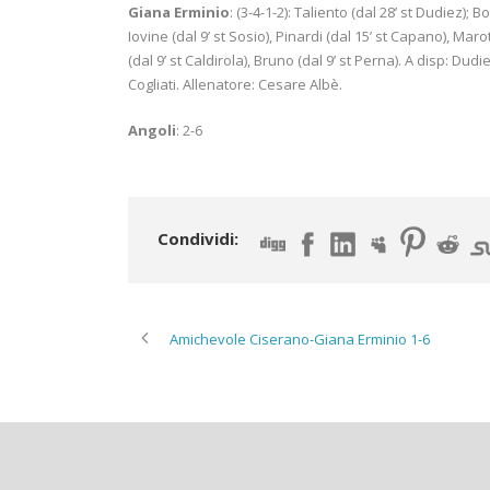
Giana Erminio
: (3-4-1-2): Taliento (dal 28’ st Dudiez); 
Iovine (dal 9’ st Sosio), Pinardi (dal 15’ st Capano), Marott
(dal 9’ st Caldirola), Bruno (dal 9’ st Perna). A disp: Du
Cogliati. Allenatore: Cesare Albè.
Angoli
: 2-6
Condividi:
Amichevole Ciserano-Giana Erminio 1-6