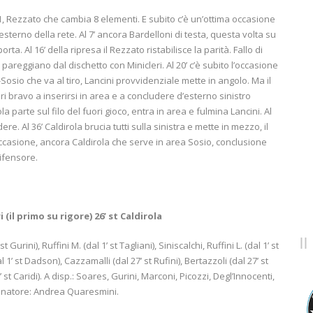
1, Rezzato che cambia 8 elementi. E subito c’è un’ottima occasione
terno della rete. Al 7’ ancora Bardelloni di testa, questa volta su
ta. Al 16’ della ripresa il Rezzato ristabilisce la parità. Fallo di
 pareggiano dal dischetto con Minicleri. Al 20’ c’è subito l’occasione
sio che va al tiro, Lancini provvidenziale mette in angolo. Ma il
ri bravo a inserirsi in area e a concludere d’esterno sinistro
la parte sul filo del fuori gioco, entra in area e fulmina Lancini. Al
ere. Al 36’ Caldirola brucia tutti sulla sinistra e mette in mezzo, il
a occasione, ancora Caldirola che serve in area Sosio, conclusione
ifensore.
i (il primo su rigore) 26’ st Caldirola
 st Gurini), Ruffini M. (dal 1’ st Tagliani), Siniscalchi, Ruffini L. (dal 1’ st
 1’ st Dadson), Cazzamalli (dal 27’ st Rufini), Bertazzoli (dal 27’ st
’ st Caridi). A disp.: Soares, Gurini, Marconi, Picozzi, Degl’Innocenti,
llenatore: Andrea Quaresmini.