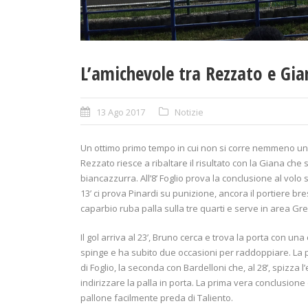
L’amichevole tra Rezzato e Gi
13 Ago 2017
Notizie
Un ottimo primo tempo in cui non si corre nemmeno un ri
Rezzato riesce a ribaltare il risultato con la Giana che s
biancazzurra. All’8’ Foglio prova la conclusione al volo 
13’ ci prova Pinardi su punizione, ancora il portiere bre
caparbio ruba palla sulla tre quarti e serve in area Gres
Il gol arriva al 23’, Bruno cerca e trova la porta con una
spinge e ha subito due occasioni per raddoppiare. La pr
di Foglio, la seconda con Bardelloni che, al 28’, spizza 
indirizzare la palla in porta. La prima vera conclusione
pallone facilmente preda di Taliento.