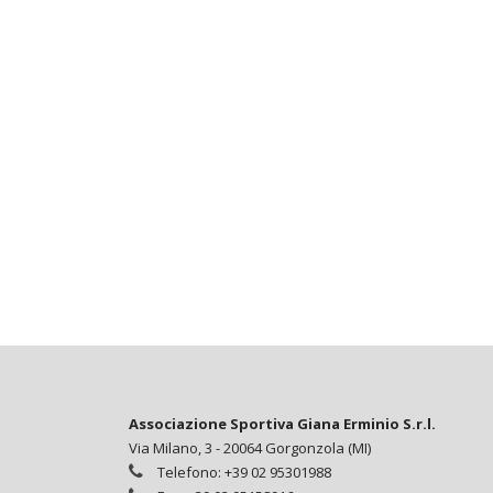
Associazione Sportiva Giana Erminio S.r.l.
Via Milano, 3 - 20064 Gorgonzola (MI)
Telefono: +39 02 95301988