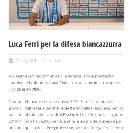
Luca Ferri per la difesa biancazzurra
11 Lug 2024
Notizie
A.S. Giana Erminio comunica di aver acquisito le prestazioni
sportive del calciatore
Luca Ferri
, con un contratto in scadenza
il
30 giugno 2026
.
Esperto difensore centrale classe 1991, Ferri è cresciuto nelle
giovanili dell’
Inter
e dell’
Albinoleffe
fino alla Primavera, per poi
passare al calcio dei grandi al
Prato
, in Lega Pro, nella stagione
2010/11. Da lì ha vestito per due anni la maglia del
Cuneo
e per
un anno quella della
Pergolettese
, sempre in Lega Pro, mentre