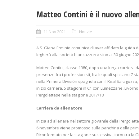
Matteo Contini è il nuovo alle
11 Nov 2021
Notizie
A.S. Giana Erminio comunica di aver affidato la guida 
legherà alla società biancazzurra sino al 30 giugno 202
Matteo Contini, classe 1980, dopo una lunga carriera da 
presenze fra i professionisti, fra le quali spiccano 7 st
nella Primera División spagnola con il Real Saragozza, 5
inizio carriera, 5 stagioni in C1 con Lumezzane, Livorno
Pergolettese nella stagione 2017/18.
Carriera da allenatore
Inizia ad allenare nel settore giovanile della Pergolett
6 novembre viene promosso sulla panchina della prima
Riconfermato per la stagione successiva, incontra la Gi