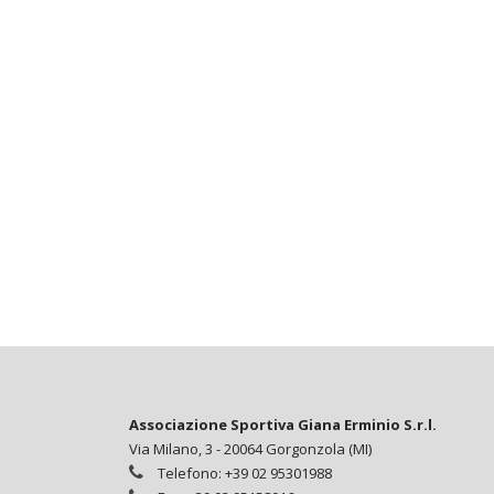
Associazione Sportiva Giana Erminio S.r.l.
Via Milano, 3 - 20064 Gorgonzola (MI)
Telefono: +39 02 95301988