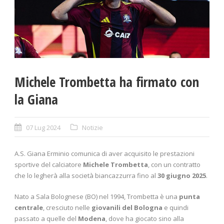
Michele Trombetta ha firmato con
la Giana
07 Lug 2024
Notizie
A.S. Giana Erminio comunica di aver acquisito le prestazioni
sportive del calciatore
Michele Trombetta
, con un contratto
che lo legherà alla società biancazzurra fino al
30 giugno 2025
.
Nato a Sala Bolognese (BO) nel 1994, Trombetta è una
punta
centrale
, cresciuto nelle
giovanili del Bologna
e quindi
passato a quelle del
Modena
, dove ha giocato sino alla