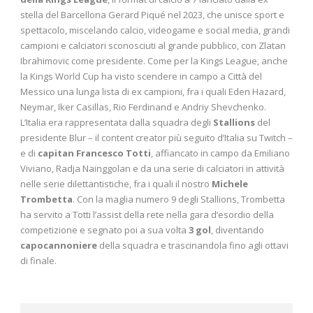
stella del Barcellona Gerard Piqué nel 2023, che unisce sport e
spettacolo, miscelando calcio, videogame e social media, grandi
campioni e calciatori sconosciuti al grande pubblico, con Zlatan
Ibrahimovic come presidente. Come per la Kings League, anche
la Kings World Cup ha visto scendere in campo a Città del
Messico una lunga lista di ex campioni, fra i quali Eden Hazard,
Neymar, Iker Casillas, Rio Ferdinand e Andriy Shevchenko.
L’Italia era rappresentata dalla squadra degli
Stallions
del
presidente Blur – il content creator più seguito d’Italia su Twitch –
e di
capitan Francesco Totti
, affiancato in campo da Emiliano
Viviano, Radja Nainggolan e da una serie di calciatori in attività
nelle serie dilettantistiche, fra i quali il nostro
Michele
Trombetta
. Con la maglia numero 9 degli Stallions, Trombetta
ha servito a Totti l’assist della rete nella gara d’esordio della
competizione e segnato poi a sua volta
3 gol
, diventando
capocannoniere
della squadra e trascinandola fino agli ottavi
di finale.