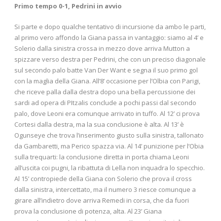
Primo tempo 0-1, Pedrini in avvio
Si parte e dopo qualche tentativo di incursione da ambo le parti,
al primo vero affondo la Giana passa in vantaggio: siamo al 4’ e
Solerio dalla sinistra crossa in mezzo dove arriva Mutton a
spizzare verso destra per Pedrini, che con un preciso diagonale
sul secondo palo batte Van Der Want e segna il suo primo gol
con la maglia della Giana. All’8’ occasione per l’Olbia con Parigi,
che riceve palla dalla destra dopo una bella percussione dei
sardi ad opera di PItzalis conclude a pochi passi dal secondo
palo, dove Leoni era comunque arrivato in tuffo. Al 12’ ci prova
Cortesi dalla destra, ma la sua conclusione è alta. Al 13’ è
Ogunseye che trova l’inserimento giusto sulla sinistra, tallonato
da Gambaretti, ma Perico spazza via. Al 14’ punizione per l’Obia
sulla trequarti: la conclusione diretta in porta chiama Leoni
all’uscita coi pugni, la ribattuta di Lella non inquadra lo specchio.
Al 15’ contropiede della Giana con Solerio che prova il cross
dalla sinistra, intercettato, ma il numero 3 riesce comunque a
girare all’indietro dove arriva Remedi in corsa, che da fuori
prova la conclusione di potenza, alta. Al 23’ Giana