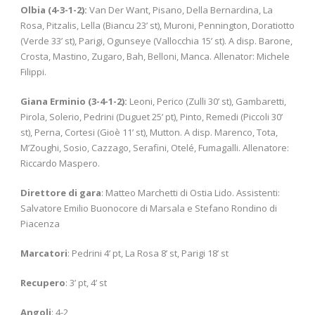
Olbia (4-3-1-2):
Van Der Want, Pisano, Della Bernardina, La
Rosa, Pitzalis, Lella (Biancu 23’ st), Muroni, Pennington, Doratiotto
(Verde 33’ st), Parigi, Ogunseye (Vallocchia 15’ st). A disp. Barone,
Crosta, Mastino, Zugaro, Bah, Belloni, Manca. Allenator: Michele
Filippi.
Giana Erminio (3-4-1-2):
Leoni, Perico (Zulli 30’ st), Gambaretti,
Pirola, Solerio, Pedrini (Duguet 25’ pt), Pinto, Remedi (Piccoli 30’
st), Perna, Cortesi (Gioè 11’ st), Mutton. A disp. Marenco, Tota,
M’Zoughi, Sosio, Cazzago, Serafini, Otelé, Fumagalli. Allenatore:
Riccardo Maspero.
Direttore di gara
: Matteo Marchetti di Ostia Lido. Assistenti:
Salvatore Emilio Buonocore di Marsala e Stefano Rondino di
Piacenza
Marcatori
: Pedrini 4’ pt, La Rosa 8’ st, Parigi 18’ st
Recupero
: 3’ pt, 4’ st
Angoli
: 4-2