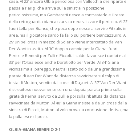
casa. Al 22’ ancora Olbia pericolosa con Vallocchia che riparte e
passa a Parigi, che arriva sulla sinistra in posizione
pericolosissima, ma Gambaretti riesce a contrastarlo e il resto
della retroguardia biancazzurra a neutralizzare il pericolo. Al 23’
fuori Lella per Biancu, che poco dopo riesce a servire Pitzalis in
area, ma il giocatore sardo fa fallo sul portiere biancazzurro. Al
29’ un bel cross in mezzo di Solerio viene intercettato da Van
Der Want in uscita. Al 30’ doppio cambio per la Giana: fuori
Perico e Remedi per Zulli e Piccoli. Il caldo favorisce i cambi e al
33’ per l’Olbia esce anche Doratiotto per Verde. Al 34’ Giana
vicinissima al pareggio, neutralizzato solo da una grandissima
parata di Van Der Want da distanza ravvicinata sul colpo di
testa di Mutton, servito dal cross di Duguet. Al 37’ Van Der Want
è strepitoso nuovamente con una doppia parata prima sulla
girata di Perna, servito da Zulli e poi sulla ribattuta da distanza
ravvicinata da Mutton. Al 48’ la Giana insiste e da un cross dalla
sinistra di Piccoli, Mutton al volo prova la conclusione decisa, ma
la palla esce di poco.
OLBIA-GIANA ERMINIO 2-1