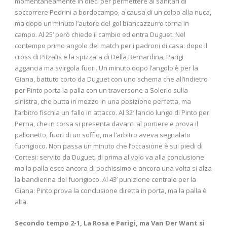
momentaneamente in dieci per permettere ai sanitari di
soccorrere Pedrini a bordocampo, a causa di un colpo alla nuca,
ma dopo un minuto l’autore del gol biancazzurro torna in
campo. Al 25’ però chiede il cambio ed entra Duguet. Nel
contempo primo angolo del match per i padroni di casa: dopo il
cross di Pitzalis e la spizzata di Della Bernardina, Parigi
aggancia ma svirgola fuori. Un minuto dopo l’angolo è per la
Giana, battuto corto da Duguet con uno schema che all’indietro
per Pinto porta la palla con un traversone a Solerio sulla
sinistra, che butta in mezzo in una posizione perfetta, ma
l’arbitro fischia un fallo in attacco. Al 32′ lancio lungo di Pinto per
Perna, che in corsa si presenta davanti al portiere e prova il
pallonetto, fuori di un soffio, ma l’arbitro aveva segnalato
fuorigioco. Non passa un minuto che l’occasione è sui piedi di
Cortesi: servito da Duguet, di prima al volo va alla conclusione
ma la palla esce ancora di pochissimo e ancora una volta si alza
la bandierina del fuorigioco. Al 43’ punizione centrale per la
Giana: Pinto prova la conclusione diretta in porta, ma la palla è
alta.
Secondo tempo 2-1, La Rosa e Parigi, ma Van Der Want si