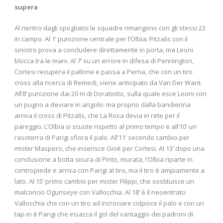
supera
Al rientro dagli spogliatoi le squadre rimangono con gli stessi 22
in campo. Al 1’ punizione centrale per l’Olbia: Pitzalis con il
sinistro prova a concludere direttamente in porta, ma Leoni
blocca tra le mani. Al 7’ su un errore in difesa di Pennington,
Cortesi recupera il pallone e passa a Perna, che con un tiro
cross alla ricerca di Remedi, viene anticipato da Van Der Want.
All’8’ punizione dai 20 m di Doratiotto, sulla quale esce Leoni con
un pugno a deviare in angolo: ma proprio dalla bandierina
arriva il cross di Pitzalis, che La Rosa devia in rete per il
pareggio. L’Olbia si scuote rispetto al primo tempo e all’10’ un
rasoterra di Parigi sfiora il palo. All’11’ secondo cambio per
mister Maspero, che inserisce Gioè per Cortesi. Al 13’ dopo una
conclusione a botta sicura di Pinto, murata, l’Olbia riparte in
contropiede e arriva con Parigi al tiro, ma il tiro è ampiamente a
lato. Al 15’ primo cambio per mister Filippi, che sostituisce un
malconcio Ogunseye con Vallocchia. Al 18’ è il neoentrato
Vallocchia che con un tiro ad incrociare colpisce il palo e con un
tap-in è Parigi che insacca il gol del vantaggio dei padroni di