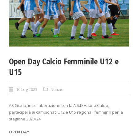
Open Day Calcio Femminile U12 e
U15
10 Lug 2023
Notizie
AS Giana, in collaborazione con la A.S.D Vaprio Calcio,
parteciperà ai campionati U12 e U15 regionali femminili per la
stagione 2023/24.
OPEN DAY