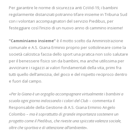
Per garantire le norme di sicurezza anti CoVid-19, i bambini
regolarmente distanziati potranno tifare insieme in Tribuna Sud
con i volontari accompagnatori del servizio Piedibus, per
festeggiare così l’inizio di un nuovo anno di cammino insieme!
“Camminiamo insieme”
è il motto scelto da Amministrazione
comunale e A.S. Giana Erminio proprio per sottolineare come la
società calcistica faccia dello sport una pratica non solo salutare
per il benessere fisico sin da bambini, ma anche utilissima per
avvicinare i ragazzi ai valori fondamentali della vita, primi fra
tutti quello dell’amicizia, del gioco e del rispetto reciproco dentro
e fuori dal campo.
«
Per la Giana è un orgoglio accompagnare virtualmente i bambini a
scuola ogni giorno indossando i colori del Club
– commenta il
Responsabile della Gestione di A.S. Giana Erminio Angelo
Colombo –
ma è soprattutto di grande importanza sostenere un
progetto come il Piedibus, che riveste una spiccata valenza sociale,
oltre che sportiva e di attenzione all’ambiente
».