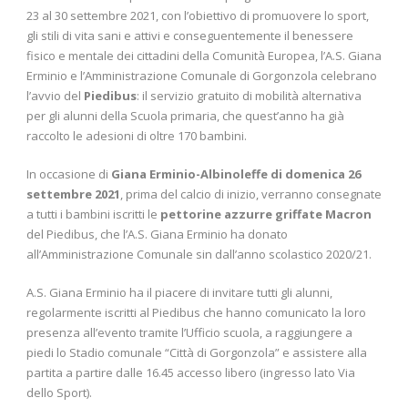
23 al 30 settembre 2021, con l’obiettivo di promuovere lo sport,
gli stili di vita sani e attivi e conseguentemente il benessere
fisico e mentale dei cittadini della Comunità Europea, l’A.S. Giana
Erminio e l’Amministrazione Comunale di Gorgonzola celebrano
l’avvio del
Piedibus
: il servizio gratuito di mobilità alternativa
per gli alunni della Scuola primaria, che quest’anno ha già
raccolto le adesioni di oltre 170 bambini.
In occasione di
Giana Erminio-Albinoleffe di domenica 26
settembre 2021
, prima del calcio di inizio, verranno consegnate
a tutti i bambini iscritti le
pettorine azzurre griffate Macron
del Piedibus, che l’A.S. Giana Erminio ha donato
all’Amministrazione Comunale sin dall’anno scolastico 2020/21.
A.S. Giana Erminio ha il piacere di invitare tutti gli alunni,
regolarmente iscritti al Piedibus che hanno comunicato la loro
presenza all’evento tramite l’Ufficio scuola, a raggiungere a
piedi lo Stadio comunale “Città di Gorgonzola” e assistere alla
partita a partire dalle 16.45 accesso libero (ingresso lato Via
dello Sport).