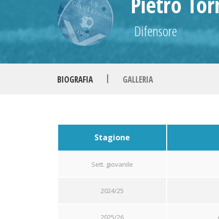
Pietro Tor
Difensore
|
BIOGRAFIA
GALLERIA
Stagione
Sett. giovanile
2024/25
2025/26