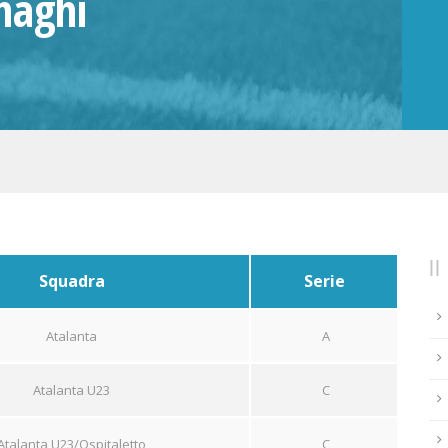
naghi
Squadra
Serie
Atalanta
A
Atalanta U23
C
Atalanta U23/Ospitaletto
C