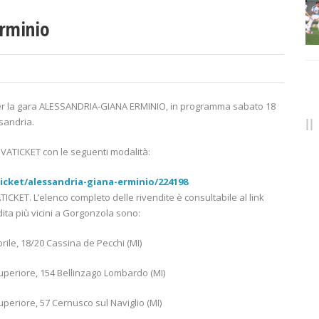
Erminio
per la gara ALESSANDRIA-GIANA ERMINIO, in programma sabato 18
sandria.
 VIVATICKET con le seguenti modalità:
icket/alessandria-giana-erminio/224198
IVATICKET. L’elenco completo delle rivendite è consultabile al link
dita più vicini a Gorgonzola sono:
le, 18/20 Cassina de Pecchi (MI)
riore, 154 Bellinzago Lombardo (MI)
iore, 57 Cernusco sul Naviglio (MI)