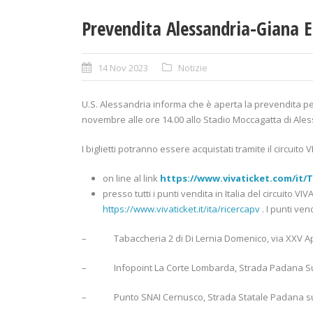
Prevendita Alessandria-Giana 
14 Nov 2023
Notizie
U.S. Alessandria informa che è aperta la prevendita 
novembre alle ore 14.00 allo Stadio Moccagatta di Ales
I biglietti potranno essere acquistati tramite il circuito
on line al link
https://www.vivaticket.com/it/T
presso tutti i punti vendita in Italia del circuito V
https://www.vivaticket.it/ita/ricercapv
. I punti ven
– Tabaccheria 2 di Di Lernia Domenico, via XXV Apri
– Infopoint La Corte Lombarda, Strada Padana Supe
– Punto SNAI Cernusco, Strada Statale Padana super