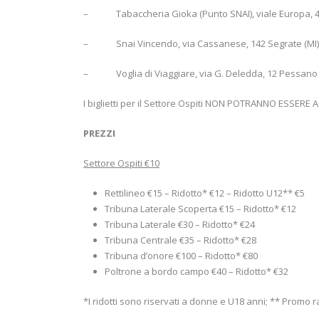
– Tabaccheria Gioka (Punto SNAI), viale Europa, 40
– Snai Vincendo, via Cassanese, 142 Segrate (MI)
– Voglia di Viaggiare, via G. Deledda, 12 Pessano 
I biglietti per il Settore Ospiti NON POTRANNO ESSERE
PREZZI
Settore Ospiti €10
Rettilineo €15 – Ridotto* €12 – Ridotto U12** €5
Tribuna Laterale Scoperta €15 – Ridotto* €12
Tribuna Laterale €30 – Ridotto* €24
Tribuna Centrale €35 – Ridotto* €28
Tribuna d’onore €100 – Ridotto* €80
Poltrone a bordo campo €40 – Ridotto* €32
*I ridotti sono riservati a donne e U18 anni; ** Promo 