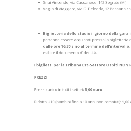
Snai Vincendo, via Cassanese, 142 Segrate (MI)
Voglia di Viaggiare, via G. Deledda, 12 Pessano c
Biglietteria dello stadio il giorno della gara:
potranno essere acquistati presso la biglietteria d
dalle ore 16.30 sino al termine dell’intervallo
.
esibire il documento d’identità.
I biglietti per la Tribuna Est-Settore Ospiti N
PREZZI
Prezzo unico in tutti i settori:
5,00 euro
Ridotto U10 (bambini fino a 10 anni non compiuti):
1,00