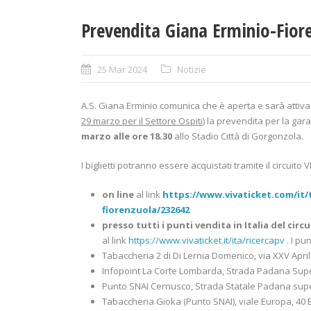
Prevendita Giana Erminio-Fior
25 Mar 2024
Notizie
A.S. Giana Erminio comunica che è aperta e sarà attiva s
29 marzo per il Settore Ospiti
) la prevendita per la gar
marzo alle ore 18.30
allo Stadio Città di Gorgonzola.
I biglietti potranno essere acquistati tramite il circuito
on line
al link
https://www.vivaticket.com/it/t
fiorenzuola/232642
presso
tutti i punti vendita
in Italia del cir
al link
https://www.vivaticket.it/ita/ricercapv
. I pu
Tabaccheria 2 di Di Lernia Domenico, via XXV April
Infopoint La Corte Lombarda, Strada Padana Supe
Punto SNAI Cernusco, Strada Statale Padana super
Tabaccheria Gioka (Punto SNAI), viale Europa, 40 