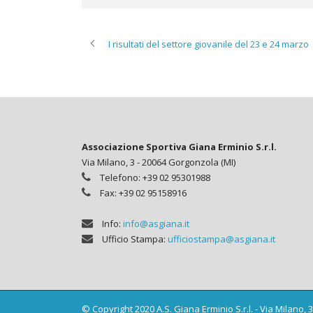
I risultati del settore giovanile del 23 e 24 marzo
Associazione Sportiva Giana Erminio S.r.l.
Via Milano, 3 - 20064 Gorgonzola (MI)
Telefono: +39 02 95301988
Fax: +39 02 95158916
Info:
info@asgiana.it
Ufficio Stampa:
ufficiostampa@asgiana.it
© Copyright 2020 A.S. Giana Erminio S.r.l. - Via Milano,