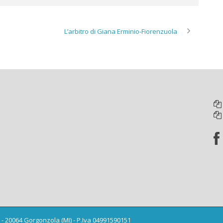
L’arbitro di Giana Erminio-Fiorenzuola
 3 - 20064 Gorgonzola (MI) - P.Iva 04991590151