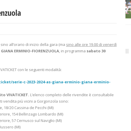
enzuola
ino all’orario di inizio della gara (ma
sino alle ore 19.00 di venerdì
a
GIANA ERMINIO-FIORENZUOLA
, in programma
sabato 30
 VIVATICKET con le seguenti modalità:
icket/serie-c-2023-2024-as-giana-erminio-giana-erminio-
cuito VIVATICKET.
L’elenco completo delle rivendite è consultabile
nti vendita più vicini a Gorgonzola sono:
e, 18/20 Cassina de Pecchi (MI)
riore, 154 Bellinzago Lombardo (MI)
iore, 57 Cernusco sul Naviglio (MI)
Bussero (MI)