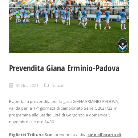
Prevendita Giana Erminio-Padova
30 Nov 2021
Notizie
È aperta la prevendita per la gara GIANA ERMINIO-PADOVA,
valida per la 17ª giornata di campionato Serie C 2021/22, in
programma allo Stadio Città di Gorgonzola domenica 5
novembre alle ore 14.30.
Biglietti Tribuna Sud
: prevendita attiva
sino all’orario di