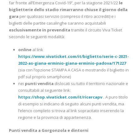
far fronte all’Emergenza Covid-19”, per la stagione 2021/22
le
biglietterie dello stadio rimarranno chiuse il giorno della
gara
per qualsiasi servizio (compreso il ritiro accrediti) e i
biglietti delle partite casalinghe saranno acquistabili
esclusivamente in prevendita
tramite il circuito Viva Ticket
secondo le seguenti modalità:
online
al link
https://www.vivaticket.com/it/biglietto/serie-c-2021-
2022-as-giana-erminio-giana-erminio-padova/171227
(sia con l’opzione STAMPA A CASA o mostrando il biglietto in
pdf sul proprio smartphone)
nei
punti vendita
dislocati su tutto il territorio nazionale e
consultabili al seguente link:
https://shop.vivaticket.com/it/ricercapv
.
A puro titolo
di esempio si indicano di seguito alcuni punti vendita, ma
l’elenco completo si trova al link sopracitato inserendo la
regione e la provincia di appartenenza.
Punti vendita a Gorgonzola e dintorni