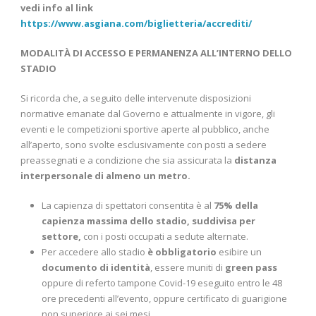
vedi info al link
https://www.asgiana.com/biglietteria/accrediti/
MODALITÀ DI ACCESSO E PERMANENZA ALL’INTERNO DELLO
STADIO
Si ricorda che, a seguito delle intervenute disposizioni
normative emanate dal Governo e attualmente in vigore, gli
eventi e le competizioni sportive aperte al pubblico, anche
all’aperto, sono svolte esclusivamente con posti a sedere
preassegnati e a condizione che sia assicurata la
distanza
interpersonale di almeno un metro.
La capienza di spettatori consentita è al
75% della
capienza massima dello stadio, suddivisa per
settore,
con i posti occupati a sedute alternate.
Per accedere allo stadio
è obbligatorio
esibire un
documento di identità
, essere muniti di
green pass
oppure di referto tampone Covid-19 eseguito entro le 48
ore precedenti all’evento, oppure certificato di guarigione
non superiore ai sei mesi.