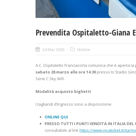
Prevendita Ospitaletto-Giana 
24 Mar 2026
Notizie
A.C. Ospitaletto Franciacorta comunica che è aperta la
sabato 28 marzo alle ore 14.30
presso lo Stadio Gino 
Serie C Sky Wifi.
Modalità acquisto biglietti
I tagliandi d’ingresso sono a disposizione
ONLINE QUI
PRESSO
TUTTI I PUNTI VENDITA
IN ITALIA DEL
consultabile al link
https://www.vivaticket.it/ita/ri