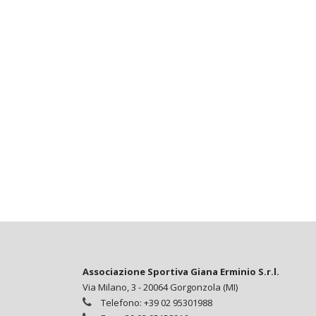
Associazione Sportiva Giana Erminio S.r.l.
Via Milano, 3 - 20064 Gorgonzola (MI)
Telefono: +39 02 95301988