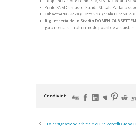
Infopoint La Corte Lombarda, Strada Padana Supe
Punto SNAI Cernusco, Strada Statale Padana super
Tabaccheria Gioka (Punto SNAI), viale Europa, 40 
Biglietteria dello Stadio DOMENICA 8 SETTE
gara non sarà in alcun modo possibile acquistare i t
Condividi:
La designazione arbitrale di Pro Vercelli-Giana 