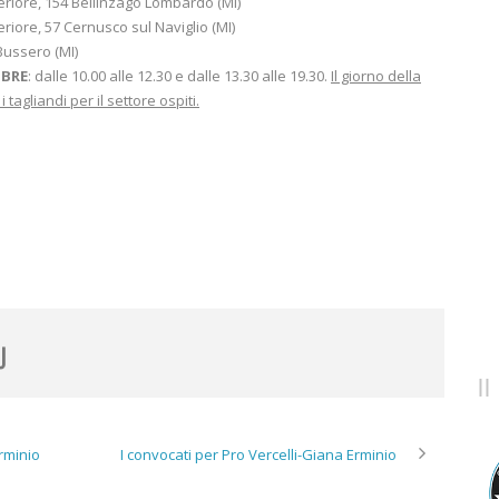
riore, 154 Bellinzago Lombardo (MI)
iore, 57 Cernusco sul Naviglio (MI)
Bussero (MI)
MBRE
: dalle 10.00 alle 12.30 e dalle 13.30 alle 19.30.
Il giorno della
agliandi per il settore ospiti.
Erminio
I convocati per Pro Vercelli-Giana Erminio