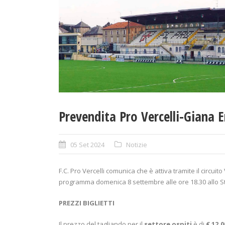
Prevendita Pro Vercelli-Giana 
05 Set 2024
Notizie
F.C. Pro Vercelli comunica che è attiva tramite il circuit
programma domenica 8 settembre alle ore 18.30 allo Stad
PREZZI BIGLIETTI
Il prezzo del tagliando per il
settore ospiti
è di
€ 12,0