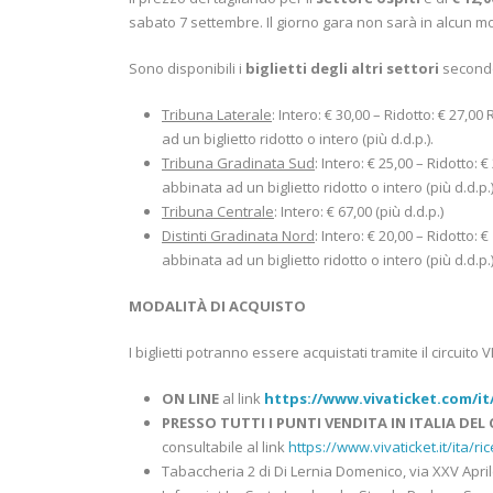
sabato 7 settembre. Il giorno gara non sarà in alcun modo
Sono disponibili i
biglietti degli altri settori
secondo
Tribuna Laterale
: Intero: € 30,00 – Ridotto: € 27,0
ad un biglietto ridotto o intero (più d.d.p.).
Tribuna Gradinata Sud
: Intero: € 25,00 – Ridotto:
abbinata ad un biglietto ridotto o intero (più d.d.p.)
Tribuna Centrale
: Intero: € 67,00 (più d.d.p.)
Distinti Gradinata Nord
: Intero: € 20,00 – Ridotto:
abbinata ad un biglietto ridotto o intero (più d.d.p.)
MODALITÀ DI ACQUISTO
I biglietti potranno essere acquistati tramite il circuito
ON LINE
al link
https://www.vivaticket.com/it/
PRESSO
TUTTI I PUNTI VENDITA
IN ITALIA DEL
consultabile al link
https://www.vivaticket.it/ita/ri
Tabaccheria 2 di Di Lernia Domenico, via XXV April