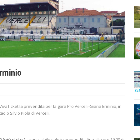
Erminio
o VivaTicket la prevendita per la gara Pro Vercelli-Giana Erminio, in
io Silvio Piola di Vercelli.
0 (più d.d.p.)
, acquistabile solo in prevendita fino alle ore 19.00 di