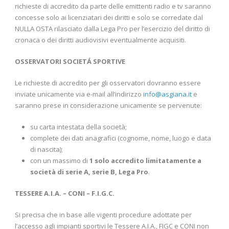
richieste di accredito da parte delle emittenti radio e tv saranno
concesse solo ai licenziatari dei diritti e solo se corredate dal
NULLA OSTA rilasciato dalla Lega Pro per l’esercizio del diritto di
cronaca o dei diritti audiovisivi eventualmente acquisiti.
OSSERVATORI SOCIETÁ SPORTIVE
Le richieste di accredito per gli osservatori dovranno essere
inviate unicamente via e-mail all’indirizzo
info@asgiana.it
e
saranno prese in considerazione unicamente se pervenute:
su carta intestata della società;
complete dei dati anagrafici (cognome, nome, luogo e data
di nascita);
con un massimo di
1 solo accredito limitatamente a
società di serie A, serie B, Lega Pro
.
TESSERE A.I.A. – CONI – F.I.G.C.
Si precisa che in base alle vigenti procedure adottate per
l’accesso agli impianti sportivi le Tessere A.I.A., FIGC e CONI non