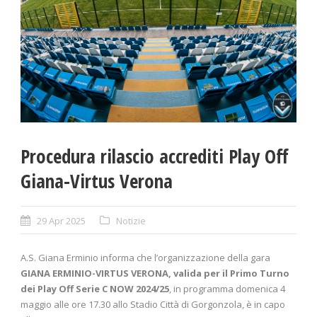
Procedura rilascio accrediti Play Off
Giana-Virtus Verona
29 Apr 2025
Notizie
A.S. Giana Erminio informa che l’organizzazione della gara
GIANA ERMINIO-VIRTUS VERONA, valida per il Primo Turno
dei Play Off Serie C NOW 2024/25
, in programma domenica 4
maggio alle ore 17.30 allo Stadio Città di Gorgonzola, è in capo