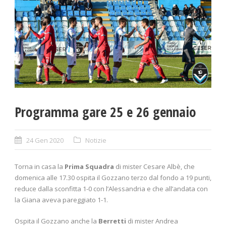
Programma gare 25 e 26 gennaio
24 Gen 2020
Notizie
Torna in casa la
Prima Squadra
di mister Cesare Albè, che
domenica alle 17.30 ospita il Gozzano terzo dal fondo a 19 punti,
reduce dalla sconfitta 1-0 con l’Alessandria e che all’andata con
la Giana aveva pareggiato 1-1.
Ospita il Gozzano anche la
Berretti
di mister Andrea