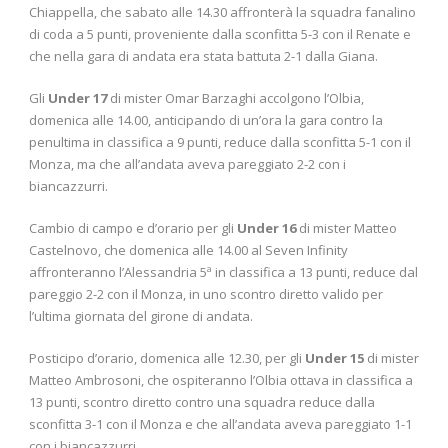
Chiappella, che sabato alle 14.30 affronterà la squadra fanalino
di coda a 5 punti, proveniente dalla sconfitta 5-3 con il Renate e
che nella gara di andata era stata battuta 2-1 dalla Giana.
Gli
Under 17
di mister Omar Barzaghi accolgono l’Olbia,
domenica alle 14.00, anticipando di un’ora la gara contro la
penultima in classifica a 9 punti, reduce dalla sconfitta 5-1 con il
Monza, ma che all’andata aveva pareggiato 2-2 con i
biancazzurri.
Cambio di campo e d’orario per gli
Under 16
di mister Matteo
Castelnovo, che domenica alle 14.00 al Seven Infinity
affronteranno l’Alessandria 5ª in classifica a 13 punti, reduce dal
pareggio 2-2 con il Monza, in uno scontro diretto valido per
l’ultima giornata del girone di andata.
Posticipo d’orario, domenica alle 12.30, per gli
Under 15
di mister
Matteo Ambrosoni, che ospiteranno l’Olbia ottava in classifica a
13 punti, scontro diretto contro una squadra reduce dalla
sconfitta 3-1 con il Monza e che all’andata aveva pareggiato 1-1
con i biancazzurri.