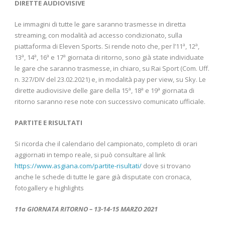
DIRETTE AUDIOVISIVE
Le immagini di tutte le gare saranno trasmesse in diretta
streaming, con modalità ad accesso condizionato, sulla
piattaforma di Eleven Sports. Si rende noto che, per l’11ª, 12ª,
13ª, 14ª, 16ª e 17ª giornata di ritorno, sono già state individuate
le gare che saranno trasmesse, in chiaro, su Rai Sport (Com. Uff.
n. 327/DIV del 23.02.2021) e, in modalità pay per view, su Sky. Le
dirette audiovisive delle gare della 15ª, 18ª e 19ª giornata di
ritorno saranno rese note con successivo comunicato ufficiale.
PARTITE E RISULTATI
Si ricorda che il calendario del campionato, completo di orari
aggiornati in tempo reale, si può consultare al link
https://www.asgiana.com/partite-risultati/
dove si trovano
anche le schede di tutte le gare già disputate con cronaca,
fotogallery e highlights
11a GIORNATA RITORNO – 13-14-15 MARZO 2021