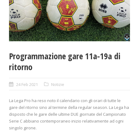
Programmazione gare 11a-19a di
ritorno
24 Feb 2021
Notizie
La Lega Pro ha reso noto il calendario con gli orari di tutte le
gare del ritorno sino al termine della regular season. La Lega ha
disposto che le gare delle ultime DUE giornate del Campionato
Serie C abbiano contemporaneo inizio relativamente ad ogni
singolo girone.