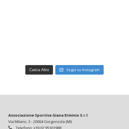
Segui su Instagram
Carica Altro
Associazione Sportiva Giana Erminio S.r.l.
Via Milano, 3 - 20064 Gorgonzola (MI)
Telefono: +39 02 95301988