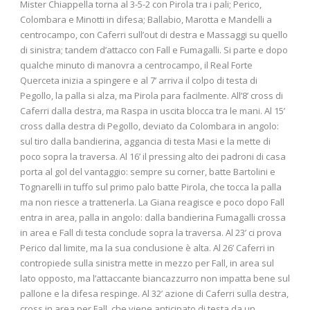
Mister Chiappella torna al 3-5-2 con Pirola tra i pali; Perico,
Colombara e Minotti in difesa; Ballabio, Marotta e Mandelli a
centrocampo, con Caferri sull’out di destra e Massaggi su quello
di sinistra; tandem d’attacco con Fall e Fumagalli. Si parte e dopo
qualche minuto di manovra a centrocampo, il Real Forte
Querceta inizia a spingere e al 7’ arriva il colpo di testa di
Pegollo, la palla si alza, ma Pirola para facilmente. All’8’ cross di
Caferri dalla destra, ma Raspa in uscita blocca tra le mani. Al 15’
cross dalla destra di Pegollo, deviato da Colombara in angolo:
sul tiro dalla bandierina, aggancia di testa Masi e la mette di
poco sopra la traversa. Al 16’ il pressing alto dei padroni di casa
porta al gol del vantaggio: sempre su corner, batte Bartolini e
Tognarelli in tuffo sul primo palo batte Pirola, che tocca la palla
ma non riesce a trattenerla. La Giana reagisce e poco dopo Fall
entra in area, palla in angolo: dalla bandierina Fumagalli crossa
in area e Fall di testa conclude sopra la traversa. Al 23’ ci prova
Perico dal limite, ma la sua conclusione è alta. Al 26’ Caferri in
contropiede sulla sinistra mette in mezzo per Fall, in area sul
lato opposto, ma l’attaccante biancazzurro non impatta bene sul
pallone e la difesa respinge. Al 32’ azione di Caferri sulla destra,
cross in area per Fall, che viene anticipato di testa da un