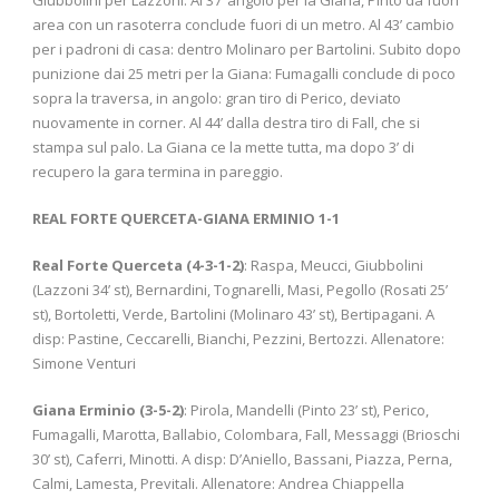
area con un rasoterra conclude fuori di un metro. Al 43’ cambio
per i padroni di casa: dentro Molinaro per Bartolini. Subito dopo
punizione dai 25 metri per la Giana: Fumagalli conclude di poco
sopra la traversa, in angolo: gran tiro di Perico, deviato
nuovamente in corner. Al 44’ dalla destra tiro di Fall, che si
stampa sul palo. La Giana ce la mette tutta, ma dopo 3’ di
recupero la gara termina in pareggio.
REAL FORTE QUERCETA-GIANA ERMINIO 1-1
Real Forte Querceta (4-3-1-2)
: Raspa, Meucci, Giubbolini
(Lazzoni 34’ st), Bernardini, Tognarelli, Masi, Pegollo (Rosati 25’
st), Bortoletti, Verde, Bartolini (Molinaro 43’ st), Bertipagani. A
disp: Pastine, Ceccarelli, Bianchi, Pezzini, Bertozzi. Allenatore:
Simone Venturi
Giana Erminio (3-5-2)
: Pirola, Mandelli (Pinto 23’ st), Perico,
Fumagalli, Marotta, Ballabio, Colombara, Fall, Messaggi (Brioschi
30’ st), Caferri, Minotti. A disp: D’Aniello, Bassani, Piazza, Perna,
Calmi, Lamesta, Previtali. Allenatore: Andrea Chiappella