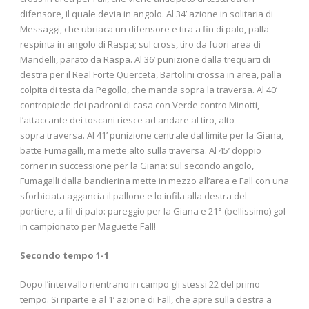
difensore, il quale devia in angolo. Al 34’ azione in solitaria di
Messaggi, che ubriaca un difensore e tira a fin di palo, palla
respinta in angolo di Raspa; sul cross, tiro da fuori area di
Mandelli, parato da Raspa. Al 36’ punizione dalla trequarti di
destra per il Real Forte Querceta, Bartolini crossa in area, palla
colpita di testa da Pegollo, che manda sopra la traversa. Al 40’
contropiede dei padroni di casa con Verde contro Minotti,
l’attaccante dei toscani riesce ad andare al tiro, alto
sopra traversa. Al 41’ punizione centrale dal limite per la Giana,
batte Fumagalli, ma mette alto sulla traversa. Al 45’ doppio
corner in successione per la Giana: sul secondo angolo,
Fumagalli dalla bandierina mette in mezzo all’area e Fall con una
sforbiciata aggancia il pallone e lo infila alla destra del
portiere, a fil di palo: pareggio per la Giana e 21° (bellissimo) gol
in campionato per Maguette Fall!
Secondo tempo 1-1
Dopo l’intervallo rientrano in campo gli stessi 22 del primo
tempo. Si riparte e al 1’ azione di Fall, che apre sulla destra a