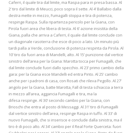
Caferri, il quale tira dal limite, ma Raspa para in presa bassa. Al
2’ tiro dal limite di Meucci, poco sopra il sette. Al 4’ Ballabio dalla
destra mette in mezzo, Fumagalli stoppa e tira di potenza,
respinge Raspa. Sulla ripartenza pericolo per la Giana, con
Pirola fuori area che libera di testa. Al 6’ azione insistita della
Giana, palla che arriva a Caferri, il quale dal limite conclude con
un diagonale rasoterra che esce di poco a lato. Un minuto più
tardi palla a Verde, conclusione di potenza respinta da Pirola. Al
10’ tiro da fuori area di Mandelli, alto. Al 15’ punizione dal vertice
sinistro dell’area per la Giana: Marotta tocca per Fumagalli, che
dal limite conclude fuori dallo specchio. Al 23’ primo cambio della
gara: per la Giana esce Mandelli ed entra Pinto. Al 25’ cambio
anche per i padroni di casa, con Rosati che rileva Pegollo. Al 27’
angolo per la Giana, batte Marotta, Fall di testa schiaccia a terra
in mezzo all’area, aggancia Fumagalli e tira, ma la
difesa respinge. Al 30’ secondo cambio per la Giana, con
Brioschi che entra al posto di Messaggi. Al 31’ tiro di Fumagalli
dal vertice sinistro dell’area, respinge Raspa in tuffo. Al 33’ di
nuovo Fumagalli, che si inserisce e conclude dalla sinistra, ma il
tiro è di poco alto. Al 34’ cambio per il Real Forte Querceta: fuori
Giubbolini per Lazzoni. Al 37’ angolo per la Giana, Pinto da fuori