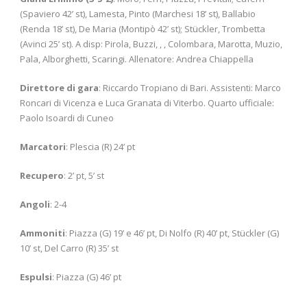
(Spaviero 42’ st), Lamesta, Pinto (Marchesi 18’ st), Ballabio
(Renda 18’ st), De Maria (Montipò 42’ st); Stückler, Trombetta
(Avinci 25’ st). A disp: Pirola, Buzzi, , , Colombara, Marotta, Muzio,
Pala, Alborghetti, Scaringi. Allenatore: Andrea Chiappella
Direttore di gara
: Riccardo Tropiano di Bari. Assistenti: Marco
Roncari di Vicenza e Luca Granata di Viterbo. Quarto ufficiale:
Paolo Isoardi di Cuneo
Marcatori
: Plescia (R) 24’ pt
Recupero
: 2’ pt, 5’ st
Angoli
: 2-4
Ammoniti
: Piazza (G) 19’ e 46’ pt, Di Nolfo (R) 40’ pt, Stückler (G)
10’ st, Del Carro (R) 35’ st
Espulsi
: Piazza (G) 46’ pt