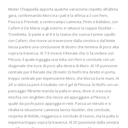
Mister Chiappella apporta qualche variazione rispetto all’ultima
gara, confermando Moro tra i pali e la difesa a 3 con Ferri,
Piazza e Previtali; a centrocampo Lamesta, Pinto e Ballabio, con
Caferri e De Maria sugli esterni; in attacco la coppia Stückler –
Trombetta. Si parte e al 4’ è la Giana che suona il primo squillo
con Caferri, che riceve un traversone dalla sinistra e dal limite
lascia partire una conclusione di destro che termina di poco alta
sopra la traversa. Al 7’ è invece il Renate che si fa vedere con
Plescia, il quale ingaggia una lotta con Ferri e conclude con un
diagonale che esce di poco alla destra di Moro. Al 19’ punizione
centrale per il Renate dai 28 metri: Di Nolfo tira diretto in porta,
troppo centrale per impensierire Moro, che blocca tra le mani. Al
24’ si sblocca però il risultato con il gol di Plescia: Di Nolfo con un
passaggio filtrante manda la palla in area, dove si crea una
mischia con Anghileri che riesce ad appoggiare a Plescia, il
quale da pochi passi appoggia in rete. Passa un minuto e si
ribalta la situazione: Lamesta lancia Stückler, che conclude,
respinta di Nobile, riaggancia e conclude di nuovo, ma la palla si
impenna troppo sopra la traversa. Al 33’ punizione dalla sinistra