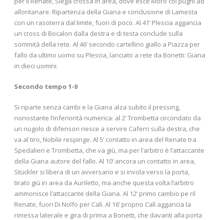
per il Renate, Siega crossa in area, dove esce Moro coi pugni ad
allontanare. Ripartenza della Giana e conclusione di Lamesta
con un rasoterra dal limite, fuori di poco. Al 41’ Plescia aggancia
un cross di Bocalon dalla destra e di testa conclude sulla
sommità della rete. Al 46’ secondo cartellino giallo a Piazza per
fallo da ultimo uomo su Plescia, lanciato a rete da Bonetti: Giana
in dieci uomini.
Secondo tempo 1-0
Si riparte senza cambi e la Giana alza subito il pressing,
nonostante l’inferiorità numerica: al 2’ Trombetta circondato da
un nugolo di difensori riesce a servire Caferri sulla destra, che
va al tiro, Nobile respinge. Al 5’ contatto in area del Renate tra
Spedalieri e Trombetta, che va giù, ma per l’arbitro è l’attaccante
della Giana autore del fallo. Al 10’ ancora un contatto in area,
Stückler si libera di un avversario e si invola verso la porta,
tirato giù in area da Auriletto, ma anche questa volta l’arbitro
ammonisce l’attaccante della Giana. Al 12’ primo cambio pe ril
Renate, fuori Di Nolfo per Calì. Al 16’ proprio Calì aggancia la
rimessa laterale e gira di prima a Bonetti, che davanti alla porta