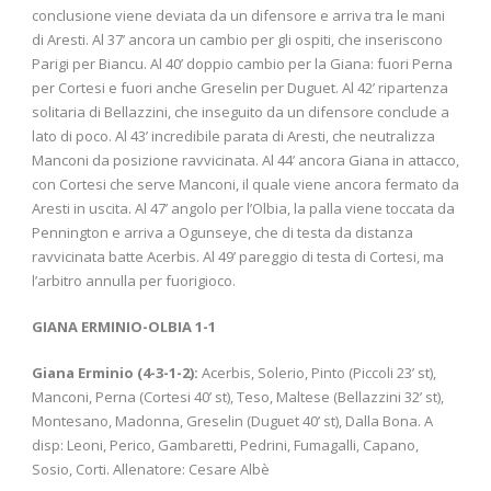
conclusione viene deviata da un difensore e arriva tra le mani
di Aresti. Al 37’ ancora un cambio per gli ospiti, che inseriscono
Parigi per Biancu. Al 40’ doppio cambio per la Giana: fuori Perna
per Cortesi e fuori anche Greselin per Duguet. Al 42’ ripartenza
solitaria di Bellazzini, che inseguito da un difensore conclude a
lato di poco. Al 43’ incredibile parata di Aresti, che neutralizza
Manconi da posizione ravvicinata. Al 44’ ancora Giana in attacco,
con Cortesi che serve Manconi, il quale viene ancora fermato da
Aresti in uscita. Al 47’ angolo per l’Olbia, la palla viene toccata da
Pennington e arriva a Ogunseye, che di testa da distanza
ravvicinata batte Acerbis. Al 49’ pareggio di testa di Cortesi, ma
l’arbitro annulla per fuorigioco.
GIANA ERMINIO-OLBIA 1-1
Giana Erminio (4-3-1-2):
Acerbis, Solerio, Pinto (Piccoli 23’ st),
Manconi, Perna (Cortesi 40’ st), Teso, Maltese (Bellazzini 32’ st),
Montesano, Madonna, Greselin (Duguet 40’ st), Dalla Bona. A
disp: Leoni, Perico, Gambaretti, Pedrini, Fumagalli, Capano,
Sosio, Corti. Allenatore: Cesare Albè