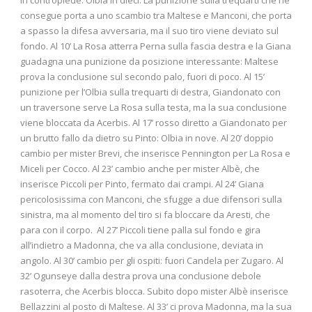
consegue porta a uno scambio tra Maltese e Manconi, che porta
a spasso la difesa avversaria, ma il suo tiro viene deviato sul
fondo. Al 10’ La Rosa atterra Perna sulla fascia destra e la Giana
guadagna una punizione da posizione interessante: Maltese
prova la conclusione sul secondo palo, fuori di poco. Al 15’
punizione per l’Olbia sulla trequarti di destra, Giandonato con
un traversone serve La Rosa sulla testa, ma la sua conclusione
viene bloccata da Acerbis. Al 17’ rosso diretto a Giandonato per
un brutto fallo da dietro su Pinto: Olbia in nove. Al 20’ doppio
cambio per mister Brevi, che inserisce Pennington per La Rosa e
Miceli per Cocco. Al 23’ cambio anche per mister Albè, che
inserisce Piccoli per Pinto, fermato dai crampi. Al 24’ Giana
pericolosissima con Manconi, che sfugge a due difensori sulla
sinistra, ma al momento del tiro si fa bloccare da Aresti, che
para con il corpo. Al 27’ Piccoli tiene palla sul fondo e gira
all’indietro a Madonna, che va alla conclusione, deviata in
angolo. Al 30’ cambio per gli ospiti: fuori Candela per Zugaro. Al
32’ Ogunseye dalla destra prova una conclusione debole
rasoterra, che Acerbis blocca. Subito dopo mister Albè inserisce
Bellazzini al posto di Maltese. Al 33’ ci prova Madonna, ma la sua