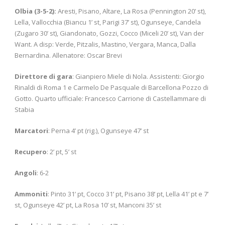
Olbia (3-5-2):
Aresti, Pisano, Altare, La Rosa (Pennington 20’ st),
Lella, Vallocchia (Biancu 1’ st, Parigi 37’ st), Ogunseye, Candela
(Zugaro 30’ st), Giandonato, Gozzi, Cocco (Miceli 20’ st), Van der
Want. A disp: Verde, Pitzalis, Mastino, Vergara, Manca, Dalla
Bernardina. Allenatore: Oscar Brevi
Direttore di gara
: Gianpiero Miele di Nola. Assistenti: Giorgio
Rinaldi di Roma 1 e Carmelo De Pasquale di Barcellona Pozzo di
Gotto. Quarto ufficiale: Francesco Carrione di Castellammare di
Stabia
Marcatori
: Perna 4’ pt (rig.), Ogunseye 47’ st
Recupero
: 2’ pt, 5’ st
Angoli
: 6-2
Ammoniti
: Pinto 31’ pt, Cocco 31’ pt, Pisano 38’ pt, Lella 41’ pt e 7’
st, Ogunseye 42’ pt, La Rosa 10’ st, Manconi 35’ st