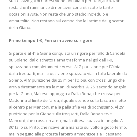
successivo gol di Cortesi viene annullato per fuorigioco. Non
resta che il rammarico di non aver concretizzato le tante
occasioni avute. Non resta che uno stadio incredulo e
ammutolito. Non restano sul campo che le lacrime dei giocatori
della Giana.
Primo tempo 1-0, Perna in avvio su rigore
Si parte e al 4’ la Giana conquista un rigore per fallo di Candela
su Solerio: dal dischetto Perna trasforma nel gol dell’1-0,
spiazzando completamente Aresti. Al 7’ punizione per l’Olbia
dalla trequarti, ma il cross viene spazzato via in fallo laterale da
Solerio. Al 9’ punizione dai 25 m per l’Olbia, con cross lungo che
arriva direttamente tra le mani di Acerbis. Al 25’ secondo angolo
per la Giana, Maltese appoggia a Dalla Bona, che crossa per
Madonna al limite dell’area, il quale scende sulla fascia e mette
al centro per Manconi, ma la palla sfila via di pochissimo. Al 29’
punizione per la Giana sulla trequarti, Dalla Bona serve
Manconi, che crossa in area, ma la difesa spazza in angolo. Al
30’ fallo su Pinto, che riceve una manata sul volto a gioco fermo,
ma in seguito alle proteste l’arbitro ammonisce sia il capitano