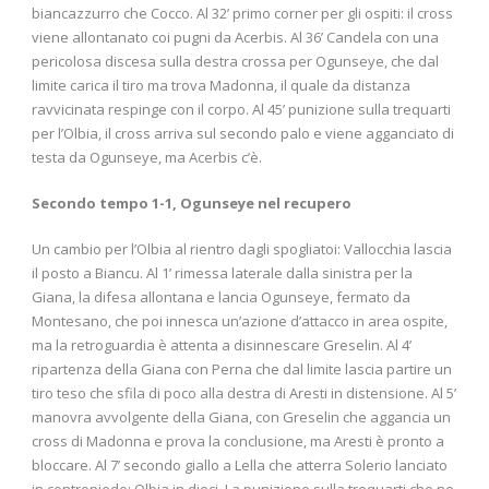
biancazzurro che Cocco. Al 32’ primo corner per gli ospiti: il cross
viene allontanato coi pugni da Acerbis. Al 36’ Candela con una
pericolosa discesa sulla destra crossa per Ogunseye, che dal
limite carica il tiro ma trova Madonna, il quale da distanza
ravvicinata respinge con il corpo. Al 45’ punizione sulla trequarti
per l’Olbia, il cross arriva sul secondo palo e viene agganciato di
testa da Ogunseye, ma Acerbis c’è.
Secondo tempo 1-1, Ogunseye nel recupero
Un cambio per l’Olbia al rientro dagli spogliatoi: Vallocchia lascia
il posto a Biancu. Al 1’ rimessa laterale dalla sinistra per la
Giana, la difesa allontana e lancia Ogunseye, fermato da
Montesano, che poi innesca un’azione d’attacco in area ospite,
ma la retroguardia è attenta a disinnescare Greselin. Al 4’
ripartenza della Giana con Perna che dal limite lascia partire un
tiro teso che sfila di poco alla destra di Aresti in distensione. Al 5’
manovra avvolgente della Giana, con Greselin che aggancia un
cross di Madonna e prova la conclusione, ma Aresti è pronto a
bloccare. Al 7’ secondo giallo a Lella che atterra Solerio lanciato
in contropiede: Olbia in dieci. La punizione sulla trequarti che ne