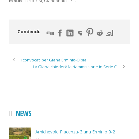
Espulsi
: Lella 7’ st, Giandonato 17’ st
Condividi:
I convocati per Giana Erminio-Olbia
La Giana chiederà la riammissione in Serie C
NEWS
Amichevole Piacenza-Giana Erminio 0-2