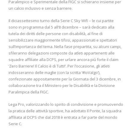
Paralimpico e Sperimentale della FIGC si schierano insieme per
un calcio inclusivo e senza barriere.
Il diciassettesimo turno della Serie C Sky Wifi – le cui partite
sono in programma dal 5 all’8 dicembre – sarà dedicato alla
tutela dei diritti delle persone con disabilità, al fine di
sensibilizzare maggiormente tifosi, appassionati e spettatori
sull’importanza del tema. Nella fase prepartita, su alcuni campi,
sfileranno delegazioni composte da atleti appartenenti alle
squadre affiliate alla DCPS, per urlare ancora più forte il claim
‘Zero Barriere! Il Calcio è di Tutti!’. Per l’occasione, gli atleti
indosseranno delle maglie (con la scritta ‘#IoValgo’),
confezionate appositamente per la Giornata del 3 dicembre, in
collaborazione tra il Ministero per le Disabilità e la Divisione
Paralimpica della FIGC.
Lega Pro, valorizzando lo spirito di condivisione e promuovendo
la pratica delle attività sportive, ha adottato Il Ponte, la squadra
affiliata al DCPS che dal 2018 è entrata a far parte del mondo
Serie C.