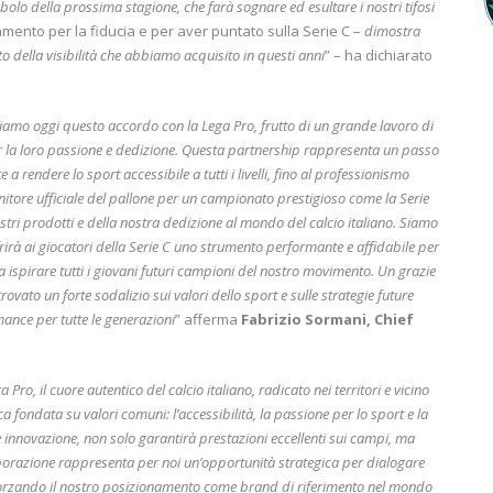
lo della prossima stagione, che farà sognare ed esultare i nostri tifosi
iamento per la fiducia e per aver puntato sulla Serie C –
dimostra
o della visibilità che abbiamo acquisito in questi anni
” – ha dichiarato
amo oggi questo accordo con la Lega Pro, frutto di un grande lavoro di
er la loro passione e dedizione. Questa partnership rappresenta un passo
a rendere lo sport accessibile a tutti i livelli, fino al professionismo
ornitore ufficiale del pallone per un campionato prestigioso come la Serie
stri prodotti e della nostra dedizione al mondo del calcio italiano. Siamo
ffrirà ai giocatori della Serie C uno strumento performante e affidabile per
a ispirare tutti i giovani futuri campioni del nostro movimento. Un grazie
ovato un forte sodalizio sui valori dello sport e sulle strategie future
mance per tutte le generazioni
” afferma
Fabrizio Sormani, Chief
o, il cuore autentico del calcio italiano, radicato nei territori e vicino
 fondata su valori comuni: l’accessibilità, la passione per lo sport e la
a e innovazione, non solo garantirà prestazioni eccellenti sui campi, ma
aborazione rappresenta per noi un’opportunità strategica per dialogare
afforzando il nostro posizionamento come brand di riferimento nel mondo