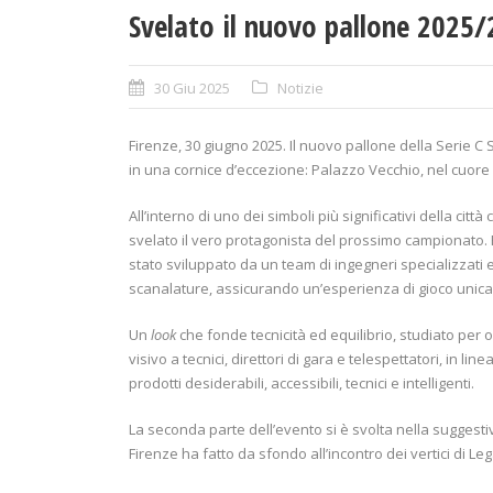
Svelato il nuovo pallone 2025/
30 Giu 2025
Notizie
Firenze, 30 giugno 2025. Il nuovo pallone della Serie C
in una cornice d’eccezione: Palazzo Vecchio, nel cuore 
All’interno di uno dei simboli più significativi della citt
svelato il vero protagonista del prossimo campionato. F
stato sviluppato da un team di ingegneri specializzati
scanalature, assicurando un’esperienza di gioco unica 
Un
look
che fonde tecnicità ed equilibrio, studiato per o
visivo a tecnici, direttori di gara e telespettatori, in li
prodotti desiderabili, accessibili, tecnici e intelligenti.
La seconda parte dell’evento si è svolta nella suggestiv
Firenze ha fatto da sfondo all’incontro dei vertici di L