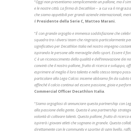
“
Oggi non presentiamo semplicemente un pallone, ma il simbo
e le nostre città. La firma di Decathlon
– a cui va il ringraz
che siamo appetibili per grandi aziende internazionali, merit
il
Presidente della Serie C, Matteo Marani.
“
È con grande orgoglio e immensa soddisfazione che celebri
squadra tra i diversi team che ringrazio particolarmente p
significativo per Decathlon Italia nel nostro impegno costante 
ispirando le persone alle meraviglie dello sport. Essere il f
C è un riconoscimento della qualità e dell’innovazione dei no
convinti che il nostro pallone, frutto di ricerca e sviluppo, o
esprimere al meglio il loro talento e nello stesso tempo poss
particolare alla Lega Calcio: insieme abbiamo fin da subito tr
affinché il calcio continui ad essere passione, gioia e perfor
Commercial Officer Decathlon Italia
.
“
Siamo orgogliosi di annunciare questa partnership con Lega Pr
alla passione della gente. Questa è una partnership strategica
volontà di coltivare talenti. Questo pallone, frutto di ricerc
ispirerà i giovani atleti che sognano in grande. Questa coll
direttamente con le community e sportivi di ogni livello, r