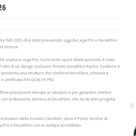
26
 Sky Wifi 2025-26 è stato presentato oggi da Lega Pro e Decathlon
di Firenze.
à che ospita la Lega Pro, tra le tante opere d’arte presenti, è stato
rutto di un design esclusivo firmato Decathlon Kipsta, il pallone è
 e presenta una struttura che combina microfibra, schiuma e
e certificata
FIFA QUALITY PRO
.
ffrire prestazioni elevate ai calciatori e per garantire comfort
nea con la direzione artistica di Decathlon, che da 40 anni progetta
a location della Società Canottieri, dove il Ponte Vecchio di
ega Pro e Decathlon con la stampa accreditata.