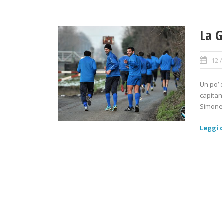
La G
12 
Un po’ 
capitan
Simone 
Leggi d