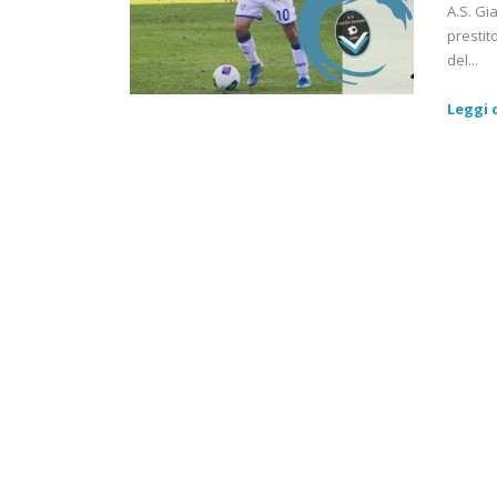
A.S. Gi
prestit
del...
Leggi d