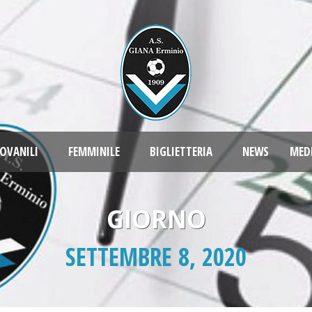
OVANILI
FEMMINILE
BIGLIETTERIA
NEWS
MED
GIORNO
SETTEMBRE 8, 2020