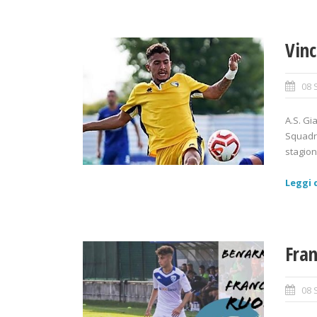
Vinc
08 
A.S. Gi
Squadra
stagion
Leggi d
Fran
08 