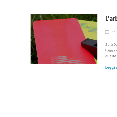
L’ar
27 
Sarà Da
Foggia 
qualità.
Leggi d