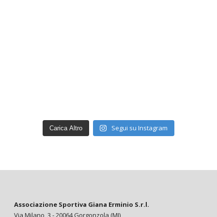
Segui su Instagram
Carica Altro
Associazione Sportiva Giana Erminio S.r.l.
Via Milano, 3 - 20064 Gorgonzola (MI)