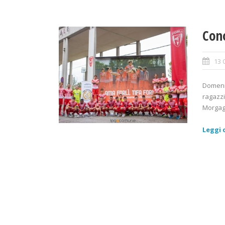
Cono
13 
Domenic
ragazzi
Morgagni
Leggi d