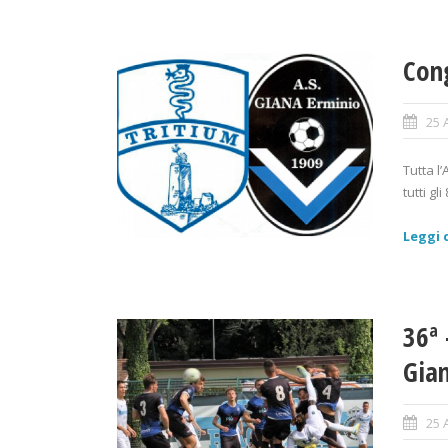
Cong
25 
Tutta l
tutti gl
Leggi d
36ª 
Gia
25 