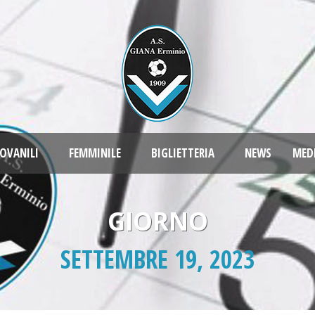
OVANILI
FEMMINILE
BIGLIETTERIA
NEWS
MED
GIORNO
SETTEMBRE 19, 2023