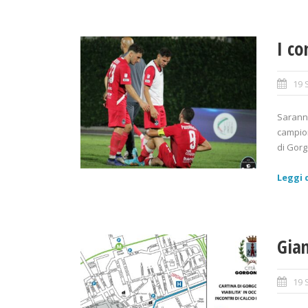
I c
19 
Saranno
campion
di Gorgo
Leggi d
Gian
19 