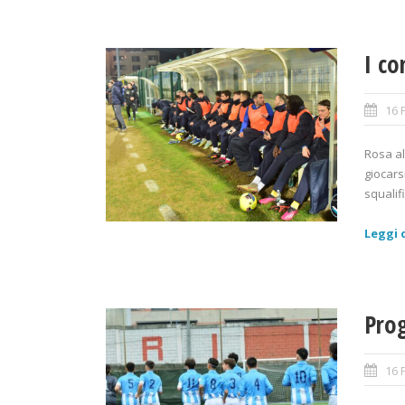
I co
16 
Rosa al
giocars
squalif
Leggi d
Pro
16 