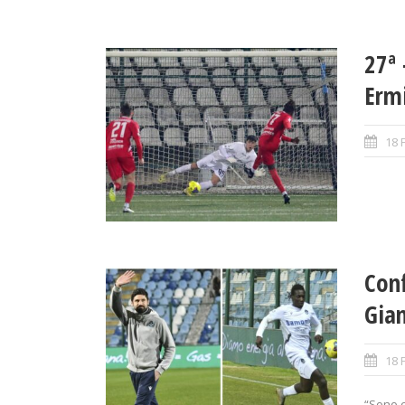
27ª 
Erm
18 
Conf
Gia
18 
“Sono c