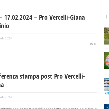
– 17.02.2024 – Pro Vercelli-Giana
inio
Feb 2024
0
erenza stampa post Pro Vercelli-
na
Feb 2024
ontento per i ragazzi, perchè hanno fatto una partita, dal punto di