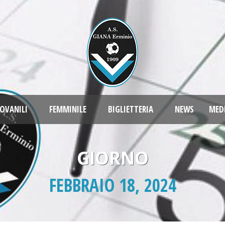
OVANILI
FEMMINILE
BIGLIETTERIA
NEWS
MED
GIORNO
FEBBRAIO 18, 2024