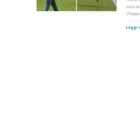
vista t
Chiappel
Leggi d