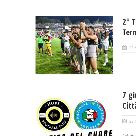
2° T
Ter
23 
7 gi
Citt
23 
Sabato 