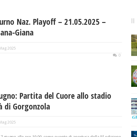
urno Naz. Playoff – 21.05.2025 –
nana-Giana
Mag 2025
0
ugno: Partita del Cuore allo stadio
à di Gorgonzola
Mag 2025
7 giugno alle ore 19.00, come evento di apertura della 5ª edizione