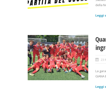
della N
Leggi d
Quar
ingr
23 
La gara
GIANA E
Leggi d