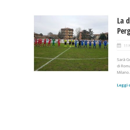
La d
Perg
11 
Sarà Ge
di Roma
Milano..
Leggi d