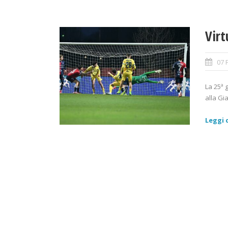
Virt
07 
La 25ª 
alla Gia
Leggi d