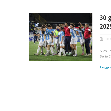
30 g
202
30 
Si chiu
Serie C
Leggi d