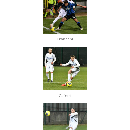
Franzoni
Caferri