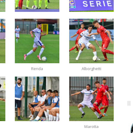
Renda
Alborghetti
Marotta