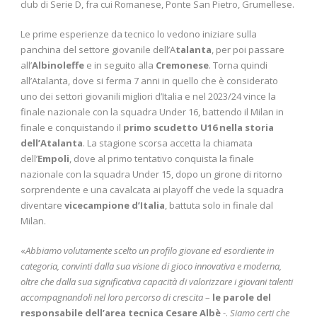
club di Serie D, fra cui Romanese, Ponte San Pietro, Grumellese.
Le prime esperienze da tecnico lo vedono iniziare sulla
panchina del settore giovanile dell’A
talanta
, per poi passare
all’
Albinoleffe
e in seguito alla
Cremonese
. Torna quindi
all’Atalanta, dove si ferma 7 anni in quello che è considerato
uno dei settori giovanili migliori d’Italia e nel 2023/24 vince la
finale nazionale con la squadra Under 16, battendo il Milan in
finale e conquistando il
primo scudetto U16 nella storia
dell’Atalanta
. La stagione scorsa accetta la chiamata
dell’
Empoli
, dove al primo tentativo conquista la finale
nazionale con la squadra Under 15, dopo un girone di ritorno
sorprendente e una cavalcata ai playoff che vede la squadra
diventare
vicecampione d’Italia
, battuta solo in finale dal
Milan.
«
Abbiamo volutamente scelto un profilo giovane ed esordiente in
categoria, convinti dalla sua visione di gioco innovativa e moderna,
oltre che dalla
sua significativa capacità di valorizzare i giovani talenti
accompagnandoli nel loro percorso di cresci
ta
–
le parole del
responsabile dell’area tecnica Cesare Albè
-.
Siamo certi che