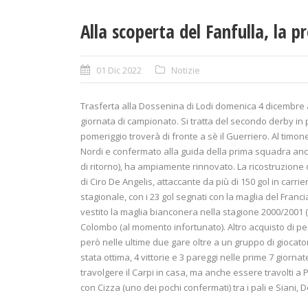
Alla scoperta del Fanfulla, la 
01 Dic 2022
Notizie
Trasferta alla Dossenina di Lodi domenica 4 dicembre al
giornata di campionato. Si tratta del secondo derby in 
pomeriggio troverà di fronte a sè il Guerriero. Al timo
Nordi e confermato alla guida della prima squadra anc
di ritorno), ha ampiamente rinnovato. La ricostruzione del
di Ciro De Angelis, attaccante da più di 150 gol in carri
stagionale, con i 23 gol segnati con la maglia del Francia
vestito la maglia bianconera nella stagione 2000/2001 (
Colombo (al momento infortunato). Altro acquisto di p
però nelle ultime due gare oltre a un gruppo di giocato
stata ottima, 4 vittorie e 3 pareggi nelle prime 7 giornat
travolgere il Carpi in casa, ma anche essere travolti a P
con Cizza (uno dei pochi confermati) tra i pali e Siani, 