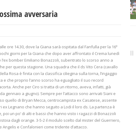
prossima avversaria
le ore 14.30, dove la Giana sarà ospitata dal Fanfulla per la 16ª
pochi giorni per la Giana che dopo aver affrontato il Crema lunedì
ne l’ex bomber Emiliano Bonazzoli, subentrato lo scorso anno a
he per questa stagione. Una squadra che il ds Vito Cera (cavallo
la Rosa è finita con la classifica ciliegina sulla torna, l’ingaggio
era e che proprio l’anno scorso ha eguagliato il suo record
corta. Anche per Ciro si tratta di un ritorno, aveva, infatti, già
da gennaio a giugno). Sempre per l’attacco sono arrivati Siani e
eso quello di Bryan Mecca, centrocampista ex Casatese, assente
ri ex Legnano che hanno seguito a Lodi il loro ds. La partenza è
e, poi un po’ di alti e bassi che hanno visto i ragazzi di Bonazzoli
istoia dagli orange. 3-5-2 il modulo scelto dal mister del Guerriero,
De Angelis e Confalonieri come tridente d’attacco.