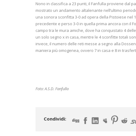
Nono in classifica a 23 punti, il Fanfulla proviene dal 
mostrato un andamento altalenante nell’ultimo periodo:
una sonora sconfitta 3-0 ad opera della Pistoiese nel 
precedente e perso 3-0 in quella prima ancora con il Forl
campo tra le mura amiche, dove ha conquistato 4 delle 6 
un solo segno x in casa, mentre le 4 sconfitte totali 
invece, il numero delle reti messe a segno alla Dossenina
maniera più omogenea, ovvero 7 in casa e 8 in trasfert
Foto: A.S.D. Fanfulla
Condividi: