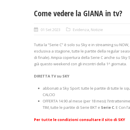
Come vedere la GIANA in tv?
01 Set 2023
Evidenza
,
Notizie
Tutta la “Serie C” è solo su Sky e in streaming su NOW, 
esclusiva a stagione, tutte le partite della regular seas
di finale). Ampia copertura della Serie C anche su Sky S
già questo weekend con gli incontri della 1^ giornata.
DIRETTA TV su SKY
abbonati a Sky Sport: tutte le partite di tutte le
CALCIO
OFFERTA 14.90 al mese (per 18 mesi): l’intrattenime
TIM, tutte le partite di Serie BKT e
Serie C
. E Con l
Per tutte le condizioni consultare il sito di
SKY