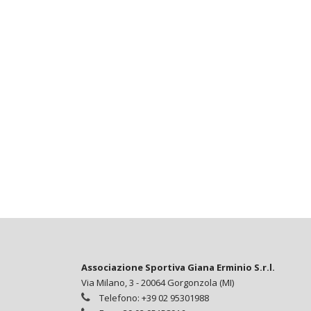
Associazione Sportiva Giana Erminio S.r.l.
Via Milano, 3 - 20064 Gorgonzola (MI)
Telefono: +39 02 95301988