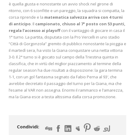
è quella giusta e nonostante un avvio shock nel girone di
ritorno, con 6 sconfitte e un pareggio, la squadra si compatta, la
corsa riprende e la
matematica salvezza arriva con 4 turni
di anticipo
. Il
campionato, chiuso al 7° posto con 53 punti,
regala l’accesso ai playoff
con il vantaggio di giocare in casa il
1° turno. La partita, disputata con la Pro Vercelli in uno stadio
“Città di Gorgonzola” gremito di pubblico nonostante la pioggia e
il martedì sera, ha visto la Giana conquistare una netta vittoria
3-0. Il 2° turno si è giocato sul campo della Triestina quinta in
classifica, che in virtù del miglior piazzamento al termine della
regular season ha due risultati a disposizione: la gara termina
1-1, con un gol fantasma segnato da Fabio Perna al 93′, che
avrebbe decretato il passaggio del turno per la Giana, ma che
l’esame al VAR non assegna. Enormi il rammarico e l’amarezza,
ma la Giana esce a testa altissima dalla corsa promozione.
Condividi: