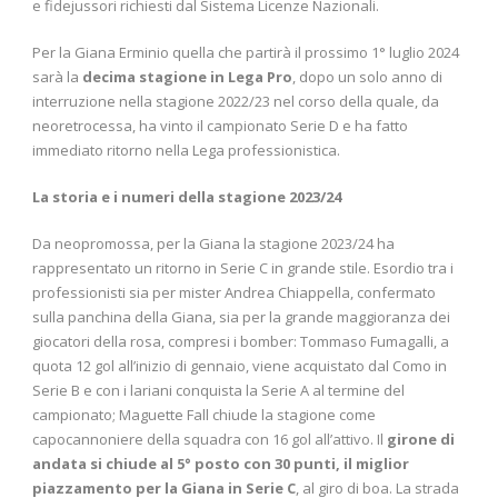
e fidejussori richiesti dal Sistema Licenze Nazionali.
Per la Giana Erminio quella che partirà il prossimo 1° luglio 2024
sarà la
decima stagione in Lega Pro
, dopo un solo anno di
interruzione nella stagione 2022/23 nel corso della quale, da
neoretrocessa, ha vinto il campionato Serie D e ha fatto
immediato ritorno nella Lega professionistica.
La storia e i numeri della stagione 2023/24
Da neopromossa, per la Giana la stagione 2023/24 ha
rappresentato un ritorno in Serie C in grande stile. Esordio tra i
professionisti sia per mister Andrea Chiappella, confermato
sulla panchina della Giana, sia per la grande maggioranza dei
giocatori della rosa, compresi i bomber: Tommaso Fumagalli, a
quota 12 gol all’inizio di gennaio, viene acquistato dal Como in
Serie B e con i lariani conquista la Serie A al termine del
campionato; Maguette Fall chiude la stagione come
capocannoniere della squadra con 16 gol all’attivo. Il
girone di
andata si chiude al 5° posto con 30 punti, il miglior
piazzamento per la Giana in Serie C
, al giro di boa. La strada