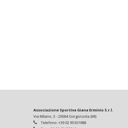
Associazione Sportiva Giana Erminio S.r.l.
Via Milano, 3 - 20064 Gorgonzola (MI)
Telefono: +39 02 95301988