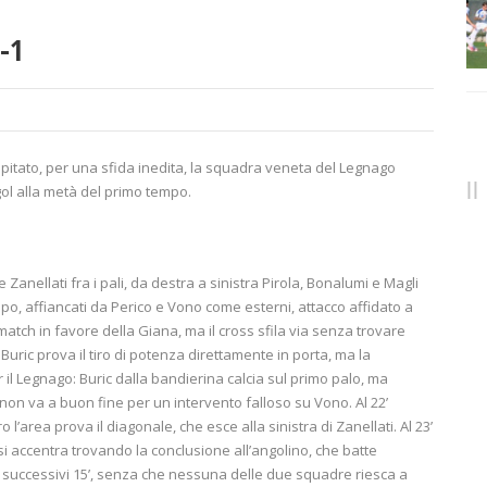
-1
spitato, per una sfida inedita, la squadra veneta del Legnago
gol alla metà del primo tempo.
 Zanellati fra i pali, da destra a sinistra Pirola, Bonalumi e Magli
mpo, affiancati da Perico e Vono come esterni, attacco affidato a
 match in favore della Giana, ma il cross sfila via senza trovare
 Buric prova il tiro di potenza direttamente in porta, ma la
il Legnago: Buric dalla bandierina calcia sul primo palo, ma
 non va a buon fine per un intervento falloso su Vono. Al 22’
l’area prova il diagonale, che esce alla sinistra di Zanellati. Al 23’
i accentra trovando la conclusione all’angolino, che batte
 successivi 15’, senza che nessuna delle due squadre riesca a