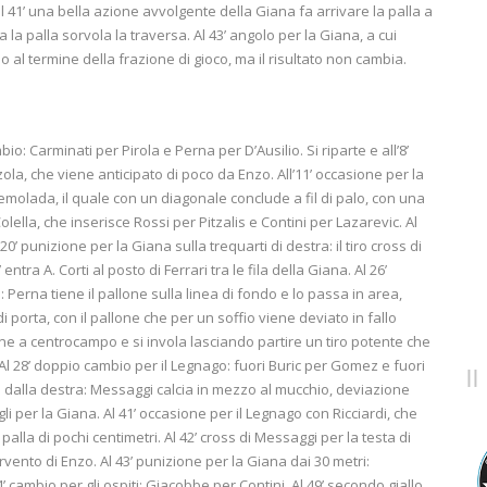
l 41’ una bella azione avvolgente della Giana fa arrivare la palla a
 la palla sorvola la traversa. Al 43’ angolo per la Giana, a cui
al termine della frazione di gioco, ma il risultato non cambia.
o: Carminati per Pirola e Perna per D’Ausilio. Si riparte e all’8’
ola, che viene anticipato di poco da Enzo. All’11’ occasione per la
molada, il quale con un diagonale conclude a fil di palo, con una
lella, che inserisce Rossi per Pitzalis e Contini per Lazarevic. Al
0’ punizione per la Giana sulla trequarti di destra: il tiro cross di
entra A. Corti al posto di Ferrari tra le fila della Giana. Al 26’
 Perna tiene il pallone sulla linea di fondo e lo passa in area,
di porta, con il pallone che per un soffio viene deviato in fallo
llone a centrocampo e si invola lasciando partire un tiro potente che
 Al 28’ doppio cambio per il Legnago: fuori Buric per Gomez e fuori
a dalla destra: Messaggi calcia in mezzo al mucchio, deviazione
gli per la Giana. Al 41’ occasione per il Legnago con Ricciardi, che
alla di pochi centimetri. Al 42’ cross di Messaggi per la testa di
rvento di Enzo. Al 43’ punizione per la Giana dai 30 metri:
 cambio per gli ospiti: Giacobbe per Contini. Al 49’ secondo giallo