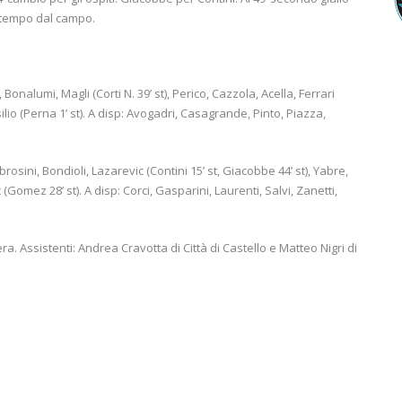
zitempo dal campo.
), Bonalumi, Magli (Corti N. 39’ st), Perico, Cazzola, Acella, Ferrari
silio (Perna 1’ st). A disp: Avogadri, Casagrande, Pinto, Piazza,
brosini, Bondioli, Lazarevic (Contini 15’ st, Giacobbe 44’ st), Yabre,
ic (Gomez 28’ st). A disp: Corci, Gasparini, Laurenti, Salvi, Zanetti,
 Assistenti: Andrea Cravotta di Città di Castello e Matteo Nigri di