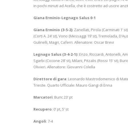
in pochi minuti ad Acella, che è costretto ad uscire an
Giana Erminio-Legnago Salus 0-1
Giana Erminio (3-5-2)
: Zanellati, Pirola (Carminati 1’ st
(Corti A. 24’ st), Vono (Messaggi 19’ st), Tremolada, D’Au
Gulinelli, Magri, Caferri. Allenatore: Oscar Brevi
Legnago Salus (3-4-2-1):
Enzo, Ricciardi, Antonelli, Am
Sgarbi (Ciccone 28’ st), Milani, Pitzalis (Rossi 15’ st), Bur
Olivieri. Allenatore: Giovanni Colella
Direttore di gara
: Leonardo Mastrodomenico di Matera.
Trieste. Quarto Ufficiale: Mauro Gangi di Enna
Marcatori
: Buric 23’ pt
Recupero
: 0’ pt, 5’ st
Angoli
: 7-4