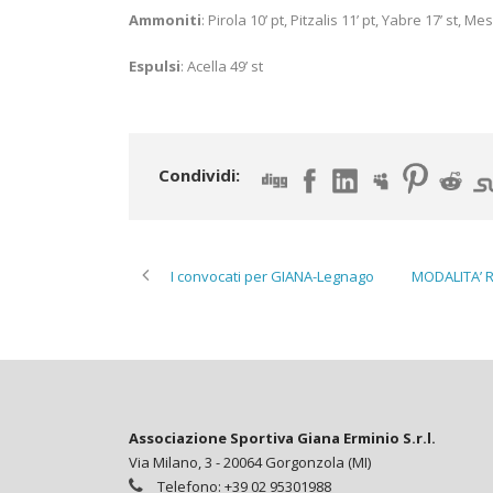
Ammoniti
: Pirola 10’ pt, Pitzalis 11’ pt, Yabre 17’ st, Mes
Espulsi
: Acella 49’ st
Condividi:
I convocati per GIANA-Legnago
MODALITA’ R
Associazione Sportiva Giana Erminio S.r.l.
Via Milano, 3 - 20064 Gorgonzola (MI)
Telefono: +39 02 95301988