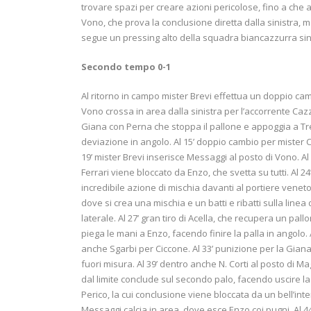
trovare spazi per creare azioni pericolose, fino a che a
Vono, che prova la conclusione diretta dalla sinistra, ma
segue un pressing alto della squadra biancazzurra sino 
Secondo tempo 0-1
Al ritorno in campo mister Brevi effettua un doppio cambi
Vono crossa in area dalla sinistra per l’accorrente Cazz
Giana con Perna che stoppa il pallone e appoggia a Tre
deviazione in angolo. Al 15’ doppio cambio per mister Co
19’ mister Brevi inserisce Messaggi al posto di Vono. Al 2
Ferrari viene bloccato da Enzo, che svetta su tutti. Al 24’ 
incredibile azione di mischia davanti al portiere veneto:
dove si crea una mischia e un batti e ribatti sulla linea 
laterale. Al 27’ gran tiro di Acella, che recupera un pa
piega le mani a Enzo, facendo finire la palla in angolo.
anche Sgarbi per Ciccone. Al 33’ punizione per la Gian
fuori misura. Al 39’ dentro anche N. Corti al posto di Ma
dal limite conclude sul secondo palo, facendo uscire la p
Perico, la cui conclusione viene bloccata da un bell’inte
Messaggi calcia in area, dove esce Enzo coi pugni. Al 44’