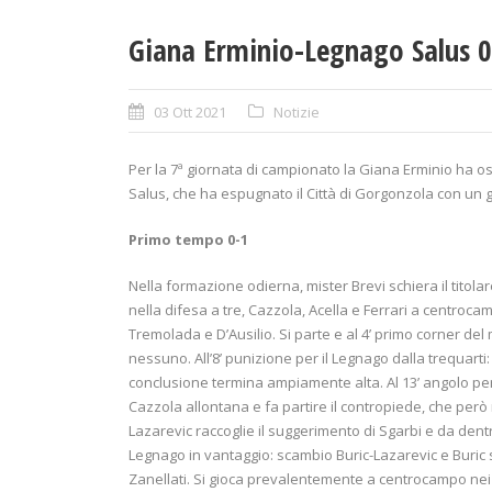
Giana Erminio-Legnago Salus 0
03 Ott 2021
Notizie
Per la 7ª giornata di campionato la Giana Erminio ha o
Salus, che ha espugnato il Città di Gorgonzola con un 
Primo tempo 0-1
Nella formazione odierna, mister Brevi schiera il titolare
nella difesa a tre, Cazzola, Acella e Ferrari a centroca
Tremolada e D’Ausilio. Si parte e al 4’ primo corner del
nessuno. All’8’ punizione per il Legnago dalla trequarti:
conclusione termina ampiamente alta. Al 13’ angolo per 
Cazzola allontana e fa partire il contropiede, che però
Lazarevic raccoglie il suggerimento di Sgarbi e da dentro 
Legnago in vantaggio: scambio Buric-Lazarevic e Buric s
Zanellati. Si gioca prevalentemente a centrocampo nei