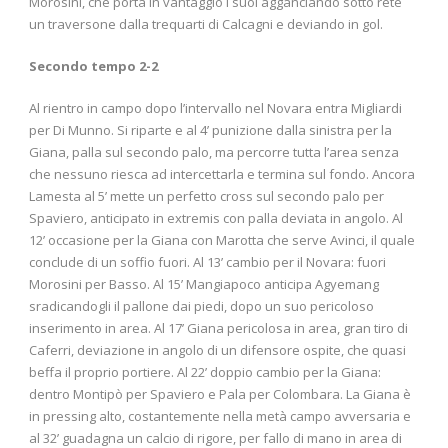
Morosini, che porta in vantaggio i suoi agganciando sotto rete
un traversone dalla trequarti di Calcagni e deviando in gol.
Secondo tempo 2-2
Al rientro in campo dopo l’intervallo nel Novara entra Migliardi
per Di Munno. Si riparte e al 4’ punizione dalla sinistra per la
Giana, palla sul secondo palo, ma percorre tutta l’area senza
che nessuno riesca ad intercettarla e termina sul fondo. Ancora
Lamesta al 5’ mette un perfetto cross sul secondo palo per
Spaviero, anticipato in extremis con palla deviata in angolo. Al
12’ occasione per la Giana con Marotta che serve Avinci, il quale
conclude di un soffio fuori. Al 13’ cambio per il Novara: fuori
Morosini per Basso. Al 15’ Mangiapoco anticipa Agyemang
sradicandogli il pallone dai piedi, dopo un suo pericoloso
inserimento in area. Al 17’ Giana pericolosa in area, gran tiro di
Caferri, deviazione in angolo di un difensore ospite, che quasi
beffa il proprio portiere. Al 22’ doppio cambio per la Giana:
dentro Montipò per Spaviero e Pala per Colombara. La Giana è
in pressing alto, costantemente nella metà campo avversaria e
al 32’ guadagna un calcio di rigore, per fallo di mano in area di