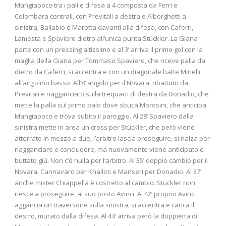
Mangiapoco tra i pali e difesa a 4 composta da Ferri e
Colombara centrali, con Previtali a destra e Alborghetti a
sinistra; Ballabio e Marotta davanti alla difesa, con Caferri,
Lamesta e Spaviero dietro all’unica punta Stückler. La Giana
parte con un pressing altissimo e al 3’ arriva il primo gol con la
maglia della Giana per Tommaso Spaviero, che riceve palla da
dietro da Caferri, si accentra e con un diagonale batte Minelli
all’angolino basso. All’8’ angolo per il Novara, ribattuto da
Previtali e riagganciato sulla trequarti di destra da Donadio, che
mette la palla sul primo palo dove sbuca Morosini, che anticipa
Mangiapoco e trova subito il pareggio. Al 28’ Spaviero dalla
sinistra mette in area un cross per Stückler, che però viene
atterrato in mezzo a due, l’arbitro lascia proseguire, si rialza per
riagganciare e concludere, ma nuovamente viene anticipato e
buttato giù. Non c’è nulla per l’arbitro. Al 35’ doppio cambio per il
Novara: Cannavaro per Khailoti e Manseri per Donadio. Al 37’
anche mister Chiappella è costretto al cambio: Stückler non
riesce a proseguire, al suo posto Avinci. Al 42’ proprio Avinci
aggancia un traversone sulla sinistra, si accentra e carica il
destro, murato dalla difesa. Al 44’ arriva però la doppietta di