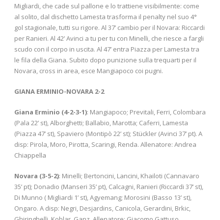
Migliardi, che cade sul pallone e lo trattiene visibilmente: come
al solito, dal dischetto Lamesta trasforma il penalty nel suo 4°
gol stagionale, tutti su rigore. Al 37’ cambio per il Novara: Riccardi
per Ranieri. Al 42’ Avinci a tu per tu con Minelli, che riesce a fargli
scudo con il corpo in uscita. Al 47’ entra Piazza per Lamesta tra
le fila della Giana. Subito dopo punizione sulla trequarti per il
Novara, cross in area, esce Mangiapoco coi pugni.
GIANA ERMINIO-NOVARA 2-2
Giana Erminio (4-2-3-1)
: Mangiapoco; Previtali, Ferri, Colombara
(Pala 22’ st), Alborghetti; Ballabio, Marotta; Caferri, Lamesta
(Piazza 47’ st), Spaviero (Montipò 22’ st); Stückler (Avinci 37’ pt). A
disp: Pirola, Moro, Pirotta, Scaringi, Renda. Allenatore: Andrea
Chiappella
Novara (3-5-2)
: Minelli; Bertoncini, Lancini, Khailoti (Cannavaro
35’ pt); Donadio (Manseri 35’ pt), Calcagni, Ranieri (Riccardi 37’ st),
Di Munno ( Migliardi 1’ st), Agyemang; Morosini (Basso 13’ st),
Ongaro. A disp: Negri, Desjardins, Canicola, Gerardini, Brkic,
Ghiringhelli, Koblar, Ganz. Allenatore: Giacomo Gattuso