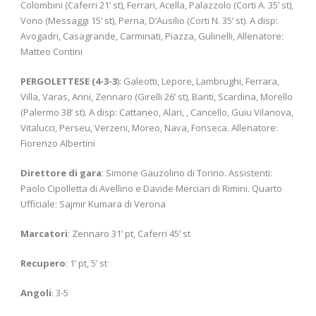
Colombini (Caferri 21’ st), Ferrari, Acella, Palazzolo (Corti A. 35’ st),
Vono (Messaggi 15’ st), Perna, D’Ausilio (Corti N. 35’ st). A disp:
Avogadri, Casagrande, Carminati, Piazza, Gulinelli, Allenatore:
Matteo Contini
PERGOLETTESE
(4-3-3
): Galeotti, Lepore, Lambrughi, Ferrara,
Villa, Varas, Arini, Zennaro (Girelli 26’ st), Bariti, Scardina, Morello
(Palermo 38’ st). A disp: Cattaneo, Alari, , Cancello, Guiu Vilanova,
Vitalucci, Perseu, Verzeni, Moreo, Nava, Fonseca. Allenatore:
Fiorenzo Albertini
Direttore di gara
: Simone Gauzolino di Torino. Assistenti:
Paolo Cipolletta di Avellino e Davide Merciari di Rimini. Quarto
Ufficiale: Sajmir Kumara di Verona
Marcatori
: Zennaro 31’ pt, Caferri 45’ st
Recupero
: 1’ pt, 5’ st
Angoli
: 3-5