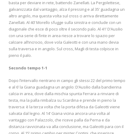
basta per deviare in rete, battendo Zanellati. La Pergolettese,
galvanizzata dal vantaggio, alza il pressing e al 35’ guadagna un
altro angolo, ma questa volta sul cross ci arriva direttamente
Zanellati. Al 40’ Morello sfugge sulla sinistra e conclude con un
diagonale che esce di poco oltre il secondo palo. Al 41’ D’Ausilio
con una serie di finte in area riesce a trovare lo spazio per
calciare all’incrocio, dove vola Galeotti e con una mano devia
sulla traversa e in angolo. Sul cross, Magli di testa colpisce in
pieno il palo.
Secondo tempo 1-1
Dopo l’intervallo rientrano in campo gli stessi 22 del primo tempo
e al 6’ la Giana guadagna un angolo: D’Ausilio dalla bandierina
calcia in area, dove dalla mischia spunta Ferrara a rinviare di
testa, ma la palla rimbalza su Scardina e prende in pieno la
traversa: è la terza volta che la porta difesa da Galeotti viene
salvata dal legno. Al 14’ Giana vicina ancora una volta al
vantaggio con Palazzolo, che riceve palla da Perna e da
distanza ravvicinata va alla conclusione, ma Galeotti para con il
corpo. Al 15’ primo cambio per mister Contini, che inserisce