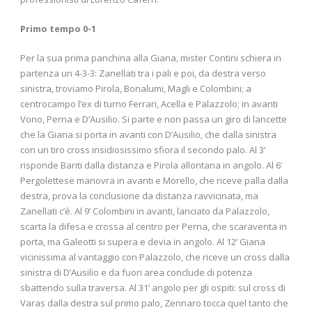
Primo tempo 0-1
Per la sua prima panchina alla Giana, mister Contini schiera in
partenza un 4-3-3: Zanellati tra i pali e poi, da destra verso
sinistra, troviamo Pirola, Bonalumi, Magli e Colombini; a
centrocampo l’ex di turno Ferrari, Acella e Palazzolo; in avanti
Vono, Perna e D’Ausilio. Si parte e non passa un giro di lancette
che la Giana si porta in avanti con D’Ausilio, che dalla sinistra
con un tiro cross insidiosissimo sfiora il secondo palo. Al 3’
risponde Bariti dalla distanza e Pirola allontana in angolo. Al 6’
Pergolettese manovra in avanti e Morello, che riceve palla dalla
destra, prova la conclusione da distanza ravvicinata, ma
Zanellati c’è. Al 9’ Colombini in avanti, lanciato da Palazzolo,
scarta la difesa e crossa al centro per Perna, che scaraventa in
porta, ma Galeotti si supera e devia in angolo. Al 12’ Giana
vicinissima al vantaggio con Palazzolo, che riceve un cross dalla
sinistra di D’Ausilio e da fuori area conclude di potenza
sbattendo sulla traversa. Al 31’ angolo per gli ospiti: sul cross di
Varas dalla destra sul primo palo, Zennaro tocca quel tanto che