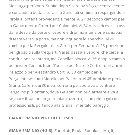
Messaggi per Vono. Subito dopo Scardina sfugge centralmente
e conclude a botta sicura, ma Zanellati si immola respingendo e
Pirola allontana provvidenzialmente. Al 21’ secondo cambio per
la Gana: dentro Caferri per Colombini. Al 24’ Varas riceve il cross
dalla destra da parte di Lepore e di prima intenzione schiaccia
di testa verso la porta, ma non inquadra lo specchio. Al 26’
cambio per la Pergolettese: Girelli per Zennaro. Al 28’ punizione
per gli ospiti sulla trequarti: Varas passa a Lepore, che cerca la
conclusione rasoterra, ma Zanellati blocca. Al 35’ doppio cambio
per mister Contini: fuori D’ausilio per Niccolò Corti e fuori anche
Palazzolo per Alessandro Corti. Al 38’ cambio per la
Pergolettese: fuori Morello per Palermo. Al 45’ punizione per la
Giana: Caferri dai 30 metri con una parabola va a centrare
l’angolino più lontano, dove Galeotti non può arrivare e va a
segnare il suo primo gol in biancazzurro, il suo primo gol con i
professionisti, portando alla Giana il meritato pareggio.
GIANA ERMINIO-PERGOLETTESE 1-1
GIANA ERMINIO (4-3-3):
Zanellati, Pirola, Bonalumi, Magli,