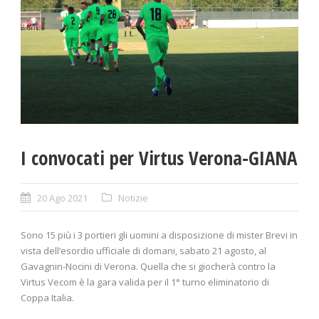
I convocati per Virtus Verona-GIANA
20 Ago 2021
Notizie
Sono 15 più i 3 portieri gli uomini a disposizione di mister Brevi in
vista dell’esordio ufficiale di domani, sabato 21 agosto, al
Gavagnin-Nocini di Verona. Quella che si giocherà contro la
Virtus Vecom è la gara valida per il 1° turno eliminatorio di
Coppa Italia.