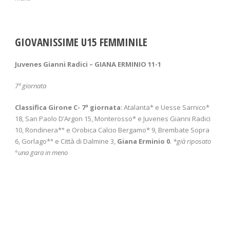
GIOVANISSIME U15 FEMMINILE
Juvenes Gianni Radici – GIANA ERMINIO 11-1
7
ª giornata
Classifica Girone C- 7
ª giornata
: Atalanta* e Uesse Sarnico*
18, San Paolo D’Argon 15, Monterosso* e Juvenes Gianni Radici
10, Rondinera*° e Orobica Calcio Bergamo* 9, Brembate Sopra
6, Gorlago*° e Città di Dalmine 3,
Giana Erminio 0
.
*già riposato
°una gara in meno