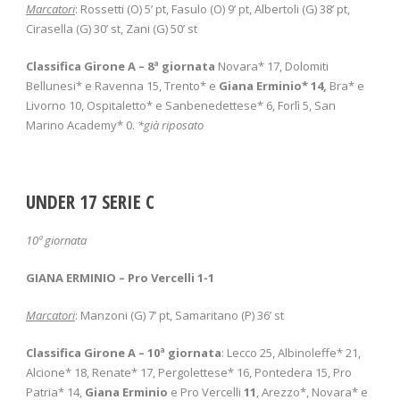
Marcatori
: Rossetti (O) 5’ pt, Fasulo (O) 9’ pt, Albertoli (G) 38’ pt,
Cirasella (G) 30’ st, Zani (G) 50’ st
Classifica Girone A – 8
ª giornata
Novara* 17, Dolomiti
Bellunesi* e Ravenna 15, Trento* e
Giana Erminio*
14,
Bra* e
Livorno 10, Ospitaletto* e Sanbenedettese* 6, Forlì 5, San
Marino Academy* 0.
*già riposato
UNDER 17 SERIE C
10
ª giornata
GIANA ERMINIO – Pro Vercelli 1-1
Marcatori
: Manzoni (G) 7’ pt, Samaritano (P) 36’ st
Classifica Girone A – 10
ª giornata
: Lecco 25, Albinoleffe* 21,
Alcione* 18, Renate* 17, Pergolettese* 16, Pontedera 15, Pro
Patria* 14,
Giana Erminio
e Pro Vercelli
11
, Arezzo*, Novara* e