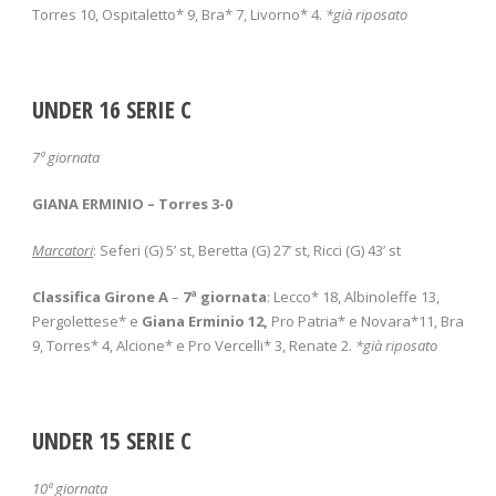
Torres 10, Ospitaletto* 9, Bra* 7, Livorno* 4.
*già riposato
UNDER 16 SERIE C
7
ª giornata
GIANA ERMINIO – Torres 3-0
Marcatori
: Seferi (G) 5’ st, Beretta (G) 27’ st, Ricci (G) 43’ st
Classifica Girone A
–
7
ª giornata
: Lecco* 18, Albinoleffe 13,
Pergolettese* e
Giana Erminio 12,
Pro Patria* e Novara*11, Bra
9, Torres* 4, Alcione* e Pro Vercelli* 3, Renate 2.
*già riposato
UNDER 15 SERIE C
10ª giornata