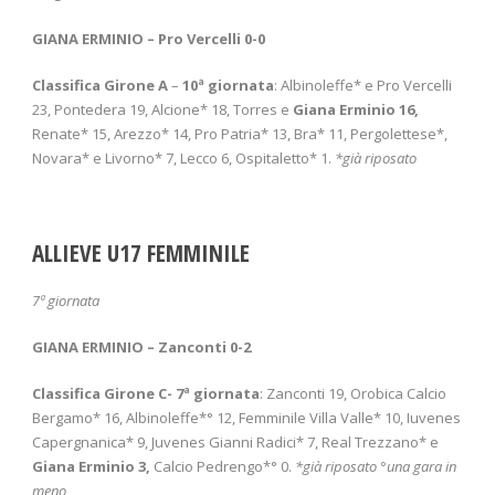
GIANA ERMINIO – Pro Vercelli 0-0
Classifica Girone A
–
10
ª giornata
: Albinoleffe* e Pro Vercelli
23, Pontedera 19, Alcione* 18, Torres e
Giana Erminio 16,
Renate* 15, Arezzo* 14, Pro Patria* 13, Bra* 11, Pergolettese*,
Novara* e Livorno* 7, Lecco 6, Ospitaletto* 1.
*già riposato
ALLIEVE U17 FEMMINILE
7ª giornata
GIANA ERMINIO – Zanconti 0-2
Classifica Girone C- 7
ª giornata
: Zanconti 19, Orobica Calcio
Bergamo* 16, Albinoleffe*° 12, Femminile Villa Valle* 10, Iuvenes
Capergnanica* 9, Juvenes Gianni Radici* 7, Real Trezzano* e
Giana Erminio 3,
Calcio Pedrengo*° 0.
*già riposato °una gara in
meno