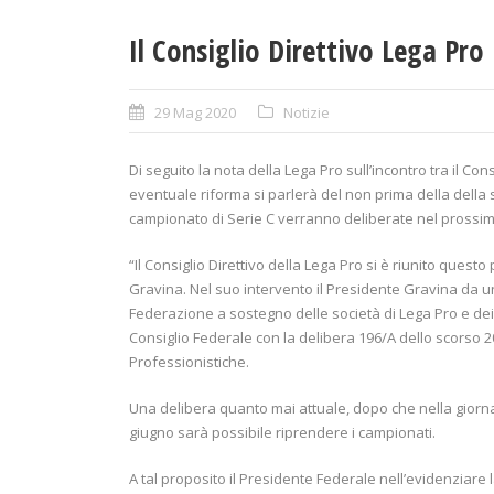
Il Consiglio Direttivo Lega Pro
29 Mag 2020
Notizie
Di seguito la nota della Lega Pro sull’incontro tra il Con
eventuale riforma si parlerà del non prima della della s
campionato di Serie C verranno deliberate nel prossim
“Il Consiglio Direttivo della Lega Pro si è riunito ques
Gravina. Nel suo intervento il Presidente Gravina da un 
Federazione a sostegno delle società di Lega Pro e dei l
Consiglio Federale con la delibera 196/A dello scorso 2
Professionistiche.
Una delibera quanto mai attuale, dopo che nella giorna
giugno sarà possibile riprendere i campionati.
A tal proposito il Presidente Federale nell’evidenziare l