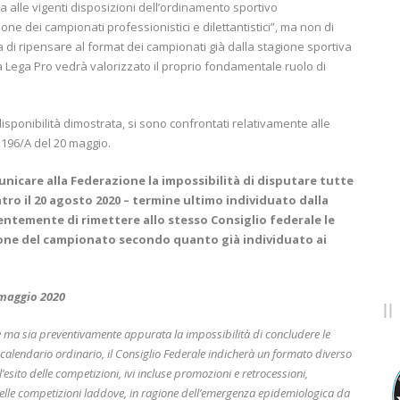
 alle vigenti disposizioni dell’ordinamento sportivo
one dei campionati professionistici e dilettantistici”, ma non di
a di ripensare al format dei campionati già dalla stagione sportiva
la Lega Pro vedrà valorizzato il proprio fondamentale ruolo di
 disponibilità dimostrata, si sono confrontati relativamente alle
 196/A del 20 maggio.
unicare alla Federazione la impossibilità di disputare tutte
ntro il 20 agosto 2020 – termine ultimo individuato dalla
entemente di rimettere allo stesso Consiglio federale le
sione del campionato secondo quanto già individuato ai
 maggio 2020
te ma sia preventivamente appurata la impossibilità di concludere le
al calendario ordinario, il Consiglio Federale indicherà un formato diverso
 l’esito delle competizioni, ivi incluse promozioni e retrocessioni,
i delle competizioni laddove, in ragione dell’emergenza epidemiologica da