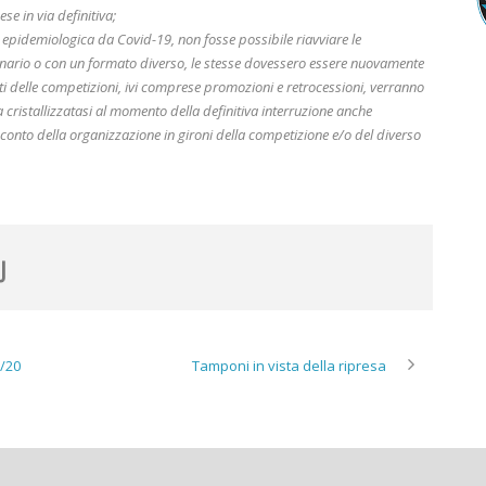
e in via definitiva;
a epidemiologica da Covid-19, non fosse possibile riavviare le
dinario o con un formato diverso, le stesse dovessero essere nuovamente
 esiti delle competizioni, ivi comprese promozioni e retrocessioni, verranno
a cristallizzatasi al momento della definitiva interruzione anche
o conto della organizzazione in gironi della competizione e/o del diverso
/20
Tamponi in vista della ripresa