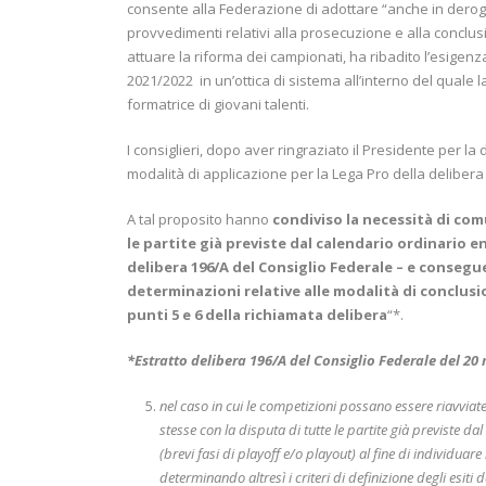
consente alla Federazione di adottare “anche in deroga
provvedimenti relativi alla prosecuzione e alla conclusi
attuare la riforma dei campionati, ha ribadito l’esigenz
2021/2022 in un’ottica di sistema all’interno del quale 
formatrice di giovani talenti.
I consiglieri, dopo aver ringraziato il Presidente per la
modalità di applicazione per la Lega Pro della delibera
A tal proposito hanno
condiviso la necessità di com
le partite già previste dal calendario ordinario e
delibera 196/A del Consiglio Federale – e consegu
determinazioni relative alle modalità di conclu
punti 5 e 6 della richiamata delibera
“*.
*Estratto delibera 196/A del Consiglio Federale del 20
nel caso in cui le competizioni possano essere riavvia
stesse con la disputa di tutte le partite già previste d
(brevi fasi di playoff e/o playout) al fine di individuare
determinando altresì i criteri di definizione degli esit