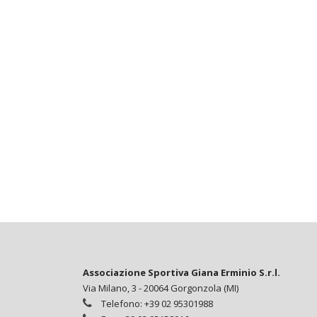
Associazione Sportiva Giana Erminio S.r.l.
Via Milano, 3 - 20064 Gorgonzola (MI)
Telefono: +39 02 95301988