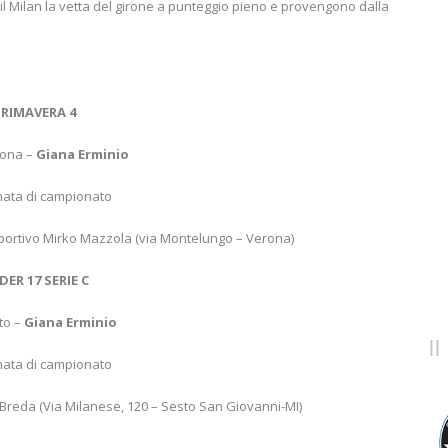
il Milan la vetta del girone a punteggio pieno e provengono dalla
PRIMAVERA 4
rona –
Giana Erminio
nata di campionato
portivo Mirko Mazzola (via Montelungo – Verona)
ER 17 SERIE C
to –
Giana Erminio
nata di campionato
reda (Via Milanese, 120 – Sesto San Giovanni-MI)