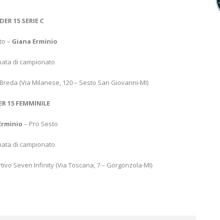
ER 15 SERIE C
to –
Giana Erminio
nata di campionato
reda (Via Milanese, 120 – Sesto San Giovanni-MI)
R 15 FEMMINILE
Erminio
– Pro Sesto
nata di campionato
tivo Seven Infinity (Via Toscana, 7 – Gorgonzola-MI)