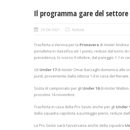
Il programma gare del settore 
29 Ott 2021
Notizie
Trasferta a Verona per la
Primavera
di mister Andrea 
penultima in classifica ad 1 punto, reduce dal turno di 
precedenza, lo scorso 9 ottobre, dal pareggio 1-1 in cas
Gli
Under 17
di mister Omar Barzaghi domenica alle or
punti, proveniente dalla vittoria 1-0 in casa del Renate.
Sosta di campionato per gli
Under 16
di mister Matteo 
prossimo 14 novembre.
Trasferta in casa della Pro Sesto anche per gli
Under 
dalla squadra capolista a punteggio pieno, reduce dalla 
La Pro Sesto sarà l’avversaria anche della squadra
Un