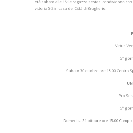
età sabato alle 15: le ragazze sestesi condividono con 
vittoria 5-2 in casa del Città di Brugherio.
Virtus Ve
5ª gior
Sabato 30 ottobre ore 15.00 Centro S
UND
Pro Ses
5ª gior
Domenica 31 ottobre ore 15.00 Campo B